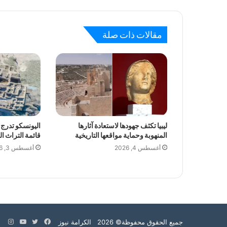
مقالات ذات صلة
ليبيا تكثف جهودها لاستعادة آثارها
اليونسكو تدرج 
المنهوبة وحماية مواقعها التاريخية
قائمة التراث ا
أغسطس 4, 2026
أغسطس 3, 2026
فيسبوك
تويتر
يوتيوب
انس
جميع الحقوق محفوظة© 2026 الكرامة نيوز