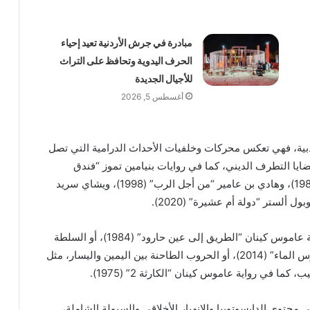
مبادرة في جرش الأردنية تعيد إحياء
الحرف اليدوية وتحافظ على التراث
للأجيال الجديدة
أغسطس 5, 2026
الأدبية، فهي تعكس محركات وخلفيات الأحداث الدرامية التي تصل
يا التطرف الديني، كما في روايات بنيامين تموز “فندق
يرمياهو” (1984)، وإسحق بن نير “الملائكة قادمون” (1987)، وهادي بن عامير “من أجل الرب” (1998)، ويشاي سريد
كما تعالج بعض الروايات السلطوية العسكرية، مثل رواية عاموس كينان “الطريق إلى عين حارود” (1984)، أو السلطة
الأيديولوجية الغاشمة، كما في رواية آساف جفرون “هوس الماء” (2014)، أو الحروب الطاحنة بين اليمين واليسار، مثل
غال سرنا، الصادرة في 2014، تركز على محتوى الدايسوتوبيا والانهيار الأخلاقي والسيولة الشاملة،