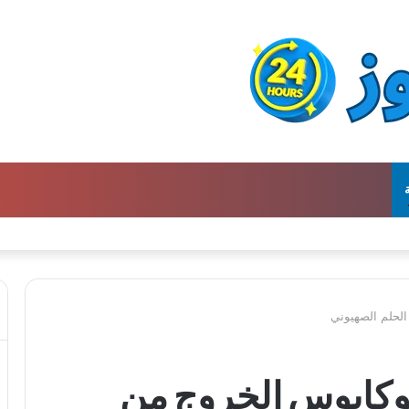
الحلم الصهيوني
 وكابوس الخروج من