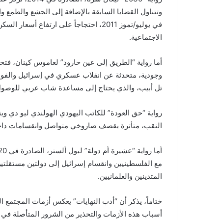
وتتناول القضايا السابقة بالإضافة إلى الجشع والطمع و
في يوليو/تموز 2011، احتجاجاً على ارتفا
الاجتماعية.
أما رواية “الطريق إلى عين حارود” لعاموس كينان، فتحا
وجودية، متحدثة عن انقلاب عسكري في إسرائيل والفوضى 
تل أبيب، والذي يحتاج إلى مساعدة شاب عربي للوصول 
رواية “حق العودة” للكاتب اليهودي الهولندي ليو دي وي
النقب، متأثرة بقصف صاروخي متواصل وانقسامات داخلية 
مع الفلسطينيين وانقسام إسرائيل إلى دولتين مستقلتين، 
المتدينين والعلمانيين.
ختاماً، يذكر أن “أدب النهايات” يعكس أزمات المجتمع
أسباب هذه الأزمات والتحذير من الشرور المتأصلة في