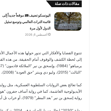
مقالات ذات صلة
اليونسكو تضيف 25 موقعاً جديداً إلى
قائمة التراث العالمي وتوسع تمثيل
الدول لأول مرة
أغسطس 6, 2026
تتنوع القضايا والأفكار التي تدور حولها هذه الأعمال 
إلى لحظة الكشف والوقوف أمام الحقيقة. من هذه القضا
“الثالث” (2015)، وليو دي وينتر “حق العودة” (2008)، وبول ألستر “دولة أم عشيرة” (2020).
رواية إسحق بن نير “بعد المطر” (1979)، أو خراب تل أبيب، كما في رواية عاموس كينان “الكارثة 2” (1975).
رواية “2030” لي