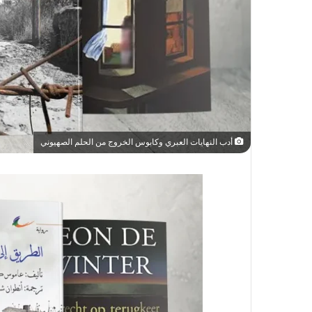
أدب النهايات العبري وكابوس الخروج من الحلم الصهيوني