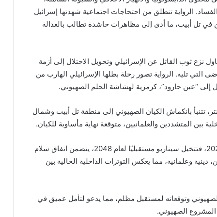
الفساد. الرواية تنطلق من احتجاجات اجتماعية شهدتها إسرائيل
ع أسعار السكن في تل أبيب، ما أدى إلى مظاهرات حاشدة تطالب بالعدالة
ول نزع ثوب القاتل عن الإسرائيلي وتحويل الاحتلال إلى أزمة
التي تليه. الرواية تصور رحلة بطلها الإسرائيلي الهارب من
إلى “عين حارود”، كرمزية لهشاشة الحلم الصهيوني.
نتر، تتنبأ بانكماش الكيان الصهيوني إلى منطقة تل أبيب وشمال
بين المتشددين والعلمانيين، متوقعة نهاية مأساوية للكيان.
أما رواية “عشيرة أم دولة” لبول ألستر، الصادرة في 2020، فتتخيل سيناريو مستقبليًا لعام 2048، يتضمن اتفاق سلام
دينية وعلمانية، مما يعكس التوترات الداخلية الحالية بين
 الصهيوني وتوقعاته لمستقبل مظلم، مما يدعو لتأمل عميق في
 المشروع الصهيوني.