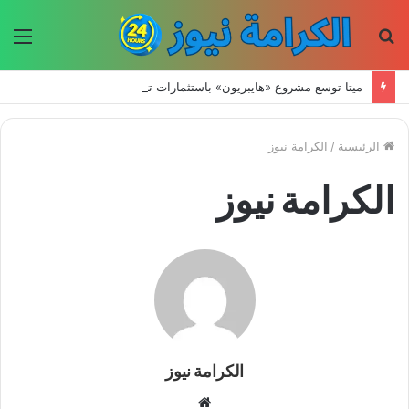
بحث
الق
عن
ميتا توسع مشروع «هايبريون» باستثمارات تتجاوز 50 مليار دولار لتعزيز قدراتها في الذكاء الاصطناعي
الرئيسية
/
الكرامة نيوز
الكرامة نيوز
الكرامة نيوز
موقع