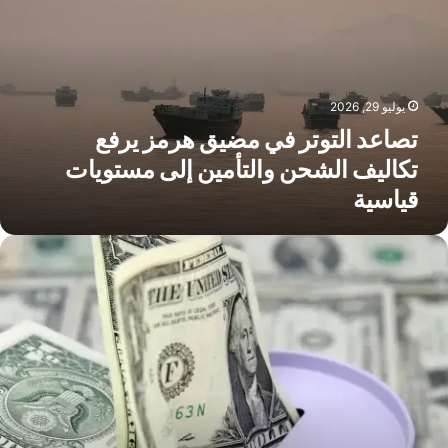
ضيق
رمز
رفع
كاليف
لشحن
يوليو 29, 2026
التأمين
لى
تصاعد التوتر في مضيق هرمز يرفع
ستويات
تكاليف الشحن والتأمين إلى مستويات
ياسية
قياسية
لاستثمار
لأطفال
القاصرين..
يف
ساعد
لحسابات
لمالية
لمبكرة
لى
ناء