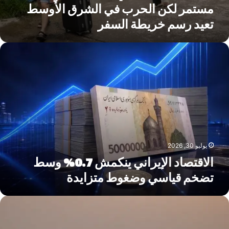
مستمر لكن الحرب في الشرق الأوسط
تعيد رسم خريطة السفر
لاقتصاد
لإيراني
نكمش
0.7%
سط
ضخم
ياسي
ضغوط
تزايدة
يوليو 30, 2026
الاقتصاد الإيراني ينكمش 0.7% وسط
تضخم قياسي وضغوط متزايدة
صاعد
لتوتر
ي