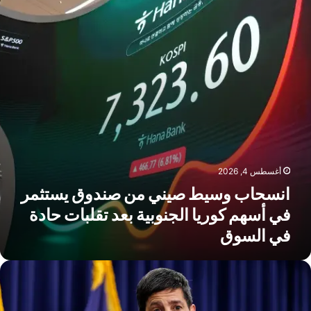
ندوق
ستثمر
ي
سهم
وريا
لجنوبية
عد
قلبات
ادة
ي
لسوق
أغسطس 4, 2026
انسحاب وسيط صيني من صندوق يستثمر
في أسهم كوريا الجنوبية بعد تقلبات حادة
في السوق
يتي
نك
توقع
ثبيت