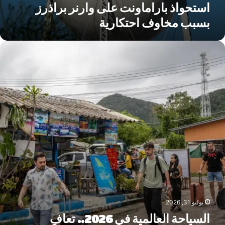
استحواذ باراماونت على وارنر براذرز
بسبب مخاوف احتكارية
لسياحة
لعالمية
ي
2026..
عافٍ
ستمر
كن
لحرب
ي
لشرق
لأوسط
عيد
سم
ريطة
لسفر
يوليو 31, 2026
السياحة العالمية في 2026.. تعافٍ