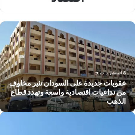
قوبات
ديدة
لى
لسودان
ثير
خاوف
ن
داعيات
أغسطس 6, 2026
قتصادية
اسعة
عقوبات جديدة على السودان تثير مخاوف
تهدد
من تداعيات اقتصادية واسعة وتهدد قطاع
طاع
الذهب
لذهب
طر
ستأنف
لملاحة
لبحرية