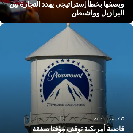
ويصفها بخطأ إستراتيجي يهدد التجارة بين
لبرازيل
البرازيل وواشنطن
واشنطن
اضية
مريكية
وقف
ؤقتا
فقة
ستحواذ
اراماونت
لى
ارنر
راذرز
سبب
خاوف
حتكارية
أغسطس 1, 2026
قاضية أمريكية توقف مؤقتا صفقة