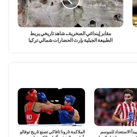
مقابر إينداغي الصخرية.. شاهد تاريخي يربط
الطبيعة الجبلية بإرث الحضارات شمالي تركيا
يبدأ الاستعداد للموسم
الملاكمة تارونا تافاكي تصنع تاريخ توفالو