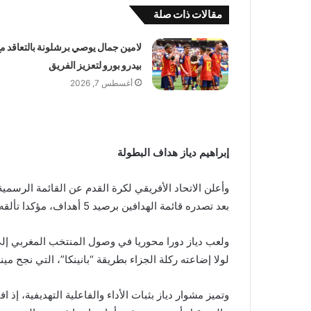
مقالات ذات صلة
لامين جمال يوصي برشلونة بالتعاقد م
بيدرو بورو لتعزيز الفريق
أغسطس 7, 2026
إبراهيم دياز هداف البطولة
وأعلن الاتحاد الأفريقي لكرة القدم عن القائمة الرسمية 
بعد تصدره قائمة الهدافين برصيد 5 أهداف، مؤكدا تألقه اللافت طوال البطولة.
ولعب دياز دورا محوريا في وصول المنتخب المغربي إلى ا
لولا إضاعته ركلة الجزاء بطريقة “بانينكا”، التي نجح مي
وتميز مشوار دياز بثبات الأداء والفاعلية التهديفية، إ