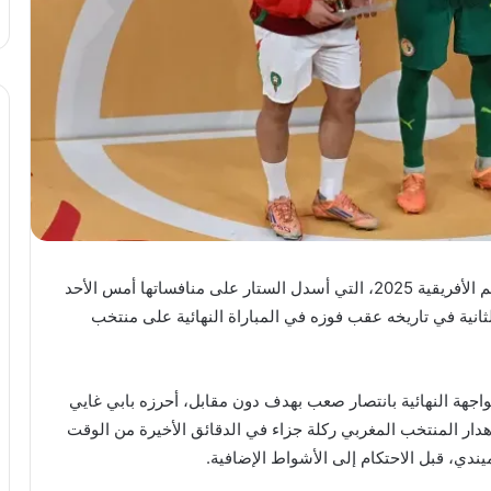
تُوِّج النجم المغربي إبراهيم دياز بجائزة هداف كأس الأمم الأفريقية 2025، التي أسدل الستار على منافساتها أمس الأحد
ثانية في تاريخه عقب فوزه في المباراة النهائية على منتخب
واجهة النهائية بانتصار صعب بهدف دون مقابل، أحرزه بابي غايي
دار المنتخب المغربي ركلة جزاء في الدقائق الأخيرة من الوقت
يندي، قبل الاحتكام إلى الأشواط الإضافية.