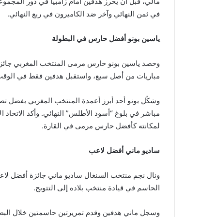
مالي، قبل أن يحرز هدفين أمام زامبيا في دور المجموعات
في ثمن النهائي وآخر ضد الكاميرون في ربع النهائي.
ياسين بونو أفضل حارس في البطولة
وحصد ياسين بونو حارس مرمى المنتخب المغربي جائزة
مباريات من أصل سبع، واستقبل هدفين فقط في الوقت
وشكّل بونو أحد أبرز أعمدة المنتخب المغربي بفضل تص
مباشر في بلوغ “أسود الأطلس” النهائي. وأكد الاتحاد ال
لمكانته كأفضل حارس مرمى في القارة.
ساديو ماني أفضل لاعب
ونال نجم منتخب السنغال ساديو ماني جائزة أفضل لاعب 
الحاسم في قيادة منتخب بلاده إلى التتويج.
وسجل ماني هدفين وقدم تمريرتين حاسمتين خلال البطولة