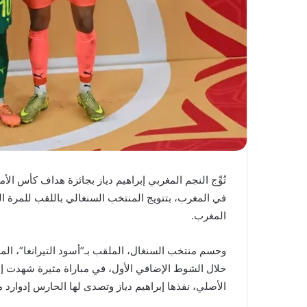
في المغرب، بتتويج المنتخب السنغالي باللقب للمرة ال
المغرب.
وحسم منتخب السنغال، الملقب بـ”أسود التيرانغا”، الم
خلال الشوط الإضافي الأول، في مباراة مثيرة شهدت إه
الأصلي، نفذها إبراهيم دياز وتصدى لها الحارس إدوارد م