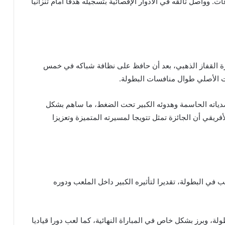
. وواصل تألقه في الأدوار الإقصائية بتسجيله هدفا أمام تنزانيا
 القفاز الذهبي، بعد أن حافظ على نظافة شباكه في خمس
 الأصلي طوال منافسات البطولة.
دياته الحاسمة وهدوئه الكبير تحت الضغط، ما ساهم بشكل
أفريقي أن الجائزة تمثل تتويجا لمسيرته المتميزة وتعزيزا
في البطولة، تقديرا لتأثيره الكبير داخل الملعب ودوره
، وبرز بشكل خاص في المباراة النهائية، كما لعب دورا قياديا