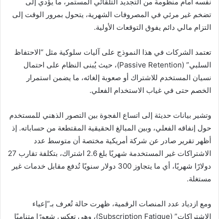
نفسه أمام منظومة من التجديد التلقائي المستمر، ما يؤدي إلى
تضخم غير مرئي في المصروفات الشهرية، يتحول بمرور الوقت إلى
التزام مالي دائم يفوق التوقعات الأولية.
تعتمد الشركات في هذا النموذج على آليات سلوكية مثل “الاحتفاظ
السلبي” (Passive Retention)، حيث يُبنى النظام على احتمال
نسيان المستخدم للاشتراك أو صعوبة إلغائه، ما يضمن استمرار
الخصم حتى في غياب الاستخدام الفعلي.
وتشير بيانات حديثة إلى اتساع الفجوة بين التصور الذهني للمستخدم
حول إنفاقه الفعلي، وبين المبالغ الحقيقية المقتطعة من حساباته. إذ
أظهر تقرير صادر عن شركة أمريكية مختصة أن متوسط عدد
الاشتراكات غير المستخدمة شهريًا بلغ 2.6 اشتراك، بتكلفة تقارب 27
دولارًا شهريًا، أي ما يتجاوز 300 دولار سنويًا تُدفع مقابل خدمات غير
مستغلة.
ومع ازدياد عدد المنصات الرقمية، ظهرت حالة تُعرف بـ“إعياء
الاشتراكات” (Subscription Fatigue)، وهي تعكس شعورًا متناميًا