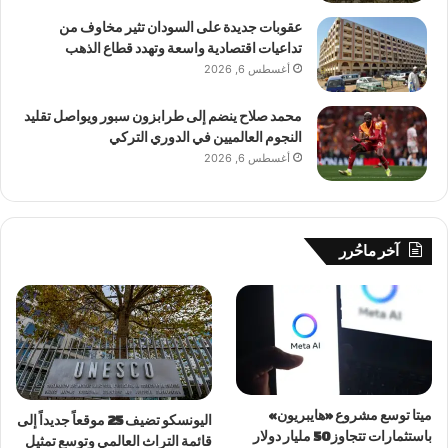
عقوبات جديدة على السودان تثير مخاوف من
تداعيات اقتصادية واسعة وتهدد قطاع الذهب
أغسطس 6, 2026
محمد صلاح ينضم إلى طرابزون سبور ويواصل تقليد
النجوم العالميين في الدوري التركي
أغسطس 6, 2026
آخر ماحُرر
ميتا توسع مشروع «هايبريون»
اليونسكو تضيف 25 موقعاً جديداً إلى
باستثمارات تتجاوز 50 مليار دولار
قائمة التراث العالمي وتوسع تمثيل