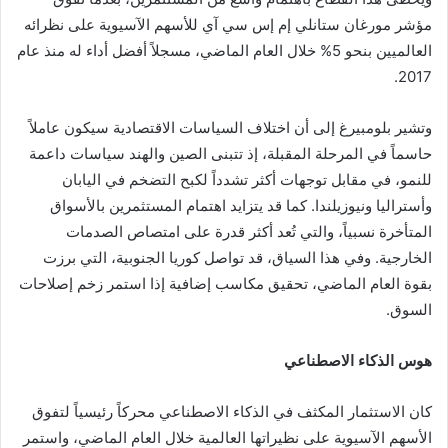
مؤشر مورغان ستانلي إم إس سي آي للأسهم الآسيوية على نظرائه
العالميين بنحو 5% خلال العام الماضي، مسجلاً أفضل أداء له منذ عام
2017.
وتشير بلومبيرغ إلى أن اختلاف السياسات الاقتصادية سيكون عاملاً
حاسماً في المرحلة المقبلة، إذ تتبنى الصين والهند سياسات داعمة
للنمو، في مقابل توجهات أكثر تشدداً لكبح التضخم في اليابان
وأستراليا ونيوزيلندا. كما قد يتزايد اهتمام المستثمرين بالأسواق
المتأخرة نسبياً، والتي تُعد أكثر قدرة على امتصاص الصدمات
الخارجية. وفي هذا السياق، قد تواصل كوريا الجنوبية، التي برزت
بقوة العام الماضي، تحقيق مكاسب إضافية إذا استمر زخم إصلاحات
السوق.
هوس الذكاء الاصطناعي
كان الاستثمار المكثف في الذكاء الاصطناعي محركاً رئيسياً لتفوق
الأسهم الآسيوية على نظيراتها العالمية خلال العام الماضي، واستمر