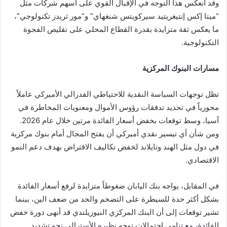
وقد انعكس هذا التوجه في الإقبال القوي على أسهم شركات مثل
“ميتا إكس إنتيغريتيد سيركويتس شنغهاي” و“مور ثريدز تكنولوجي”،
ما يعكس ثقة متزايدة بقدرة القطاع المحلي على تقليص الفجوة
التكنولوجية.
مسارات البنوك المركزية
تظل توجهات السياسة النقدية للاحتياطي الفدرالي الأميركي عاملاً
محورياً في تحديد تدفقات رؤوس الأموال ومعنويات المخاطرة في
آسيا، وسط توقعات بخفض أسعار الفائدة مرتين خلال عام 2026.
ومن شأن أي تيسير نقدي أميركي أن يفتح المجال أمام بنوك مركزية
في دول مثل الهند وتايلاند لخفض تكاليف الاقتراض بهدف دعم النمو
الاقتصادي.
في المقابل، يواجه بنك اليابان ضغوطاً متزايدة لرفع أسعار الفائدة
بشكل أكثر حدة للسيطرة على التضخم والحد من ضعف الين، بينما
تشير توقعات إلى أن البنك المركزي النيوزيلندي قد أنهى دورة خفض
الفائدة، مع تنامي احتمالات توجه نظيره الأسترالي نحو تشديد