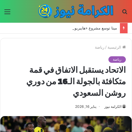
بحث
الق
عن
ميتا توسع مشروع «هايبريون» باستثمارات تتجاوز 50 مليار دولار لتعزيز قدراتها في الذكاء الاصطناعي
الرئيسية
/
رياضة
رياضة
الاتحاد يستقبل الاتفاق في قمة
متكافئة بالجولة الـ16 من دوري
روشن السعودي
الكرامة نيوز
يناير 16, 2026