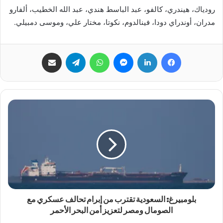
رودياك، هيندري، كالفو، عبد الباسط هندي، عبد الله الخطيب، ألفارو
مدران، أوندراي دودا، فينالدوم، نكوتا، مختار علي، وموسى دمبيلي.
فيسبوك
لينكدإن
ماسنجر
واتساب
تيلقرام
مشاركة عبر البريد
بلومبيرغ: السعودية تقترب من إبرام تحالف عسكري مع
الصومال ومصر لتعزيز أمن البحر الأحمر