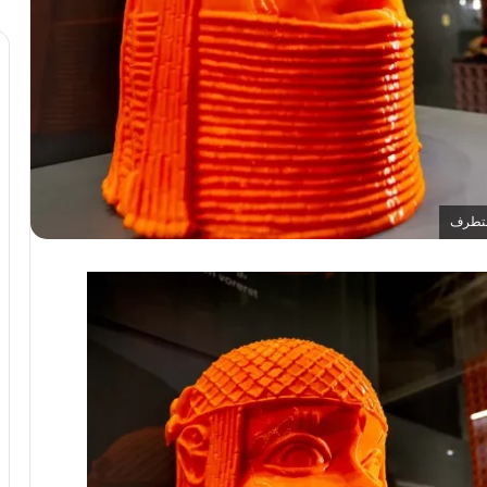
لمتطرف