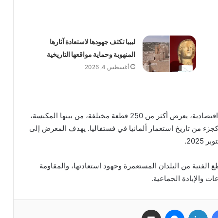
ليبيا تكثف جهودها لاستعادة آثارها
المنهوبة وحماية مواقعها التاريخية
أغسطس 4, 2026
المعرض “هذا استعماري”، الذي ينظمه منظمة إقليمية اقتصادية، يعرض أكثر من 250 قطعة مختلفة، من بينها المكنسة،
زء من تاريخ استعمار ألمانيا في فستفاليا. يهدف المعرض إلى
202.
 الفنية من البلدان المستعمرة وجهود استعادتها، والمقاومة
ات والإبادة الجماعية.
فيسبوك
لينكدإن
ماسنجر
مشاركة عبر البريد