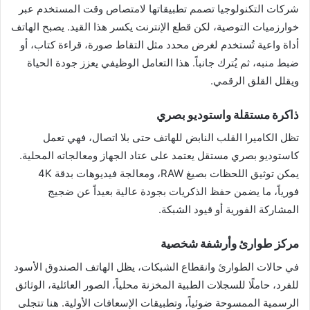
شركات التكنولوجيا تصمم تطبيقاتها لامتصاص وقت المستخدم عبر
خوارزميات التوصية، لكن قطع الإنترنت يكسر هذا القيد. يصبح الهاتف
أداة واعية تُستخدم لغرض محدد مثل التقاط صورة، قراءة كتاب، أو
ضبط منبه، ثم يُترك جانباً. هذا التعامل الوظيفي يعزز جودة الحياة
ويقلل القلق الرقمي.
ذاكرة مستقلة واستوديو بصري
تظل الكاميرا القلب النابض للهاتف حتى بلا اتصال، فهي تعمل
كاستوديو بصري مستقل يعتمد على عتاد الجهاز ومعالجاته المحلية.
يمكن توثيق اللحظات بصيغ RAW، ومعالجة فيديوهات بدقة 4K
فورياً، ما يضمن حفظ الذكريات بجودة عالية بعيداً عن ضجيج
المشاركة الفورية أو قيود الشبكة.
مركز طوارئ وأرشفة شخصية
في حالات الطوارئ وانقطاع الشبكات، يظل الهاتف الصندوق الأسود
للفرد، حاملًا للسجلات الطبية المخزنة محلياً، الصور العائلية، الوثائق
الرسمية الممسوحة ضوئياً، وتطبيقات الإسعافات الأولية. هنا تتجلى