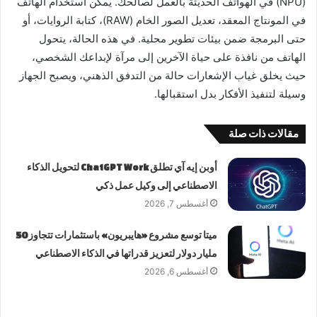
(NPU) في الهواتف الحديثة بالعمل لصالحك. يمكن استخدام الهاتف
في المونتاج المعقد، تعديل الصور الخام (RAW)، كتابة الروايات، أو
حتى البرمجة ضمن بيئات تطوير محلية. في هذه الحالة، يتحول
الهاتف من نافذة على حياة الآخرين إلى مرآة لإبداعك الشخصي،
حيث يخلق غياب الإشعارات حالة من التدفق الذهني، ويصبح الجهاز
وسيلة لتنفيذ الأفكار بدل استقبالها.
مقالات ذات صلة
أوبن إيه آي تطلق ChatGPT Work لتحويل الذكاء
الاصطناعي إلى وكيل عمل ذكي
أغسطس 7, 2026
ميتا توسع مشروع «هايبريون» باستثمارات تتجاوز 50
مليار دولار لتعزيز قدراتها في الذكاء الاصطناعي
أغسطس 6, 2026