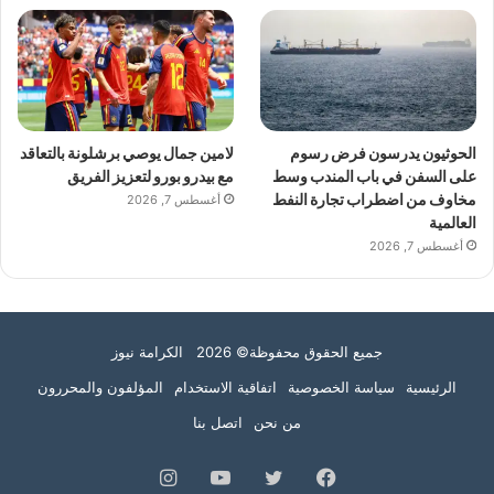
الحوثيون يدرسون فرض رسوم
لامين جمال يوصي برشلونة بالتعاقد
على السفن في باب المندب وسط
مع بيدرو بورو لتعزيز الفريق
مخاوف من اضطراب تجارة النفط
أغسطس 7, 2026
العالمية
أغسطس 7, 2026
جميع الحقوق محفوظة© 2026 الكرامة نيوز
الرئيسية
سياسة الخصوصية
اتفاقية الاستخدام
المؤلفون والمحررون
من نحن
اتصل بنا
فيسبوك
تويتر
يوتيوب
انستقرام