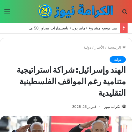
بحث
الق
عن
ميتا توسع مشروع «هايبريون» باستثمارات تتجاوز 50 مليار دولار لتعزيز قدراتها في الذكاء الاصطناعي
الرئيسية
/
الأخبار
/
دولية
دولية
الهند وإسرائيل: شراكة استراتيجية
متنامية رغم المواقف الفلسطينية
التقليدية
الكرامة نيوز
فبراير 26, 2026