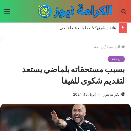
بحث
الق
عن
هاتفك سُرق؟ 6 خطوات عاجلة لحماية حساباتك وبياناتك
الرئيسية
/
رياضة
رياضة
بسبب مستحقاته بلماضي يستعد
لتقديم شكوى للفيفا
الكرامة نيوز
أبريل 15, 2024