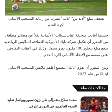
بضعف مبلغ “أديداس” “نايك” تقترب من رعاية المنتخب الألماني
لكرة القدم
حسبما أفادت صحيفة “هاندلسبلات” الألمانية نقلاً عن مصادر مطلعة،
من المقرر أن تتكفل شركة نايك الأميركية العملاقة للملابس الرياضية
بدفع مبلغ يتجاوز 100 مليون يورو سنويًا، وذلك في أعقاب التفاوض
على صفقة مع الاتحاد الألماني لكرة القدم.
ومن المقرر أن تقوم “نايك” بتصنيع أطقم ملابس المنتخب الألماني
ابتداءً من عام 2027.
مقالات ذات صلة
محمد صلاح ينضم إلى طرابزون سبور ويواصل تقليد
النجوم العالميين في الدوري التركي