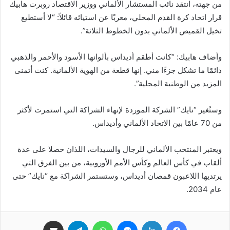
من جهته، انتقد نائب المستشار الألماني ووزير الاقتصاد روبرت هابيك
قرار اتحاد كرة القدم المحلي، معربًا عن استيائه قائلاً: “لا أستطيع
تخيل القميص الألماني بدون الخطوط الثلاثة”.
وأضاف هابيك: “كانت أطقم أديداس بألوانها الأسود والأحمر والذهبي
دائمًا ما تشكل جزءًا مني. إنها قطعة من الهوية الألمانية. كنت أتمنى
المزيد من الوطنية المحلية”.
وستُغير “نايك” الشركة الموردة لإنهاء الشراكة التي استمرت لأكثر
من 70 عامًا بين الاتحاد الألماني وأديداس.
ويعتبر المنتخب الألماني للرجال والسيدات، اللذان حصلا على عدة
ألقاب في كأس العالم وكأس الأمم الأوروبية، من بين الفرق التي
يرتديها اللاعبون قمصان أديداس، وستستمر الشراكة مع “نايك” حتى
عام 2034.
فيسبوك
لينكدإن
ماسنجر
واتساب
تيلقرام
مشاركة عبر البريد