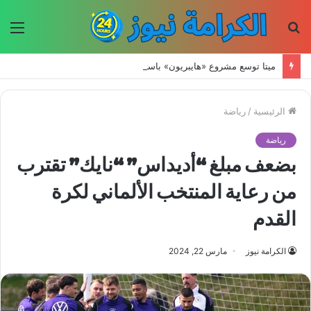
بحث
الق
عن
ميتا توسع مشروع «هايبريون» باستثمارات تتجاوز 50 مليار دولار لتعزيز قدراتها في الذكاء الاصطناعي
الرئيسية
/
رياضة
رياضة
بضعف مبلغ “أديداس” “نايك” تقترب
من رعاية المنتخب الألماني لكرة
القدم
الكرامة نيوز
مارس 22, 2024