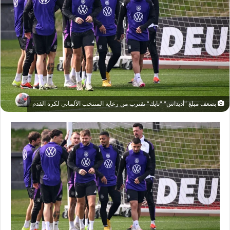
بضعف مبلغ "أديداس" "نايك" تقترب من رعاية المنتخب الألماني لكرة القدم