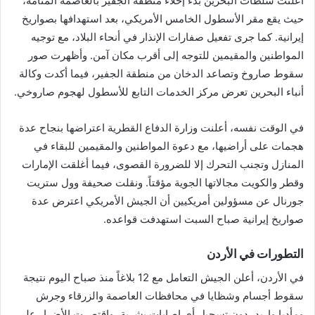
أعلنت سلطات البحرين بدء إخلاء منطقة الجفير بالعاصمة المنامة،
حيث يقع مقر الأسطول الخامس الأمريكي، بعد استهدافها بصواريخ
إيرانية. كما جرى تفعيل صفارات الإنذار في أنحاء البلاد، مع توجيه
المواطنين والمقيمين للتوجه إلى أقرب مكان آمن. وأظهرت صور
سقوط صاروخ وتصاعد الدخان من منطقة الجفير، فيما أكدت وكالة
أنباء البحرين تعرض مركز الخدمات التابع للأسطول لهجوم صاروخي.
في الوقت نفسه، أعلنت وزارة الدفاع القطرية اعتراضها بنجاح عدة
هجمات على أراضيها، مع دعوة المواطنين والمقيمين للبقاء في
المنازل وتجنب التحرك إلا للضرورة القصوى، فيما أغلقت الإمارات
وقطر والكويت مجالاتها الجوية مؤقتاً. ونقلت صحيفة وول ستريت
جورنال عن مسؤولين أمريكيين أن الجيش الأمريكي اعترض عدة
صواريخ إيرانية صباح السبت استهدفت قواعده.
التطورات في الأردن
في الأردن، أعلن الجيش التعامل مع 12 بلاغاً منذ صباح اليوم نتيجة
سقوط أجسام وشظايا في محافظات العاصمة والزرقاء وجرش
ومأدبا وإربد، دون تسجيل أي إصابات بشرية، واقتصرت الأضرار على