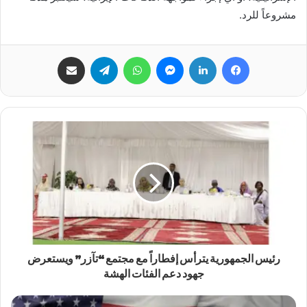
مشروعاً للرد.
فيسبوك
لينكدإن
ماسنجر
واتساب
تيلقرام
مشاركة عبر البريد
رئيس الجمهورية يترأس إفطاراً مع مجتمع “تآزر” ويستعرض
جهود دعم الفئات الهشة