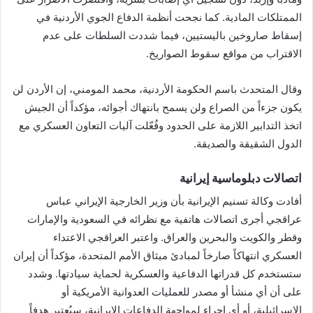
الممتلكات المادية. كما نجحت أنظمة الدفاع الجوي الأردنية في
إسقاط صاروخين باليستيين، فيما شددت السلطات على عدم
الاقتراب من مواقع سقوط الصواريخ.
وقال المتحدث باسم الحكومة الأردنية، محمد المومني، إن الأردن لن
يكون جزءاً من الصراع ولن يسمح بانتهاك أجوائه، مؤكداً أن الجيش
اتخذ التدابير اللازمة على الحدود وفُعّلت آليات التعاون العسكري مع
الدول الشقيقة والصديقة.
اتصالات دبلوماسية إيرانية
أفادت وكالة تسنيم الإيرانية بأن وزير الخارجية الإيراني عباس
عراقجي أجرى اتصالات هاتفية مع نظرائه في السعودية والإمارات
وقطر والكويت والبحرين والعراق. واعتبر العراقجي الاعتداء
العسكري انتهاكاً صارخاً لمبادئ ميثاق الأمم المتحدة، مؤكداً أن إيران
ستستخدم كل قدراتها الدفاعية والعسكرية لحماية سيادتها. وشدد
على أن أي منشأ أو مصدر للعمليات العدوانية الأمريكية أو
الإسرائيلية، أو أي إجراء لمواجهة الدفاعات الإيرانية، سيُعتبر هدفاً