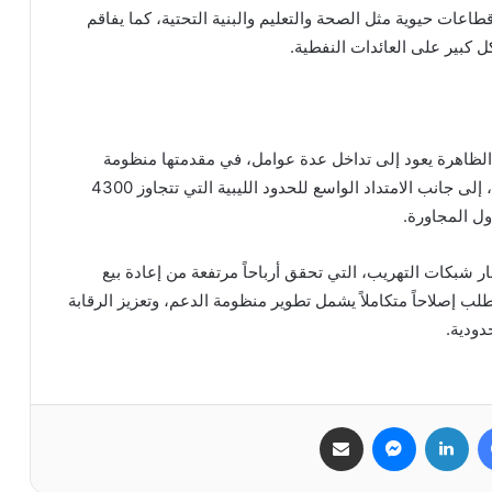
طاعات حيوية مثل الصحة والتعليم والبنية التحتية، كما يفاقم
 كبير على العائدات النفطية.
 الظاهرة يعود إلى تداخل عدة عوامل، في مقدمتها منظومة
الدعم الشامل التي توفر الوقود بأسعار منخفضة للغاية، إلى جانب الامتداد الواسع للحدود الليبية التي تتجاوز 4300
دول المجاورة.
ر شبكات التهريب، التي تحقق أرباحاً مرتفعة من إعادة بيع
تطلب إصلاحاً متكاملاً يشمل تطوير منظومة الدعم، وتعزيز الرقابة
دودية.
فيسبوك
لينكدإن
ماسنجر
مشاركة عبر البريد