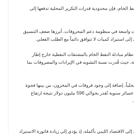
برميل يومياً من النفط الخام، فإن محدودية قدرات التكرير المحلية تدفعها إلى
ت واسعة في منظومة دعم المحروقات، أبرزها ضعف التنسيق
إلى استيراد كميات لا تتوافق دائماً مع الطلب الفعلي.
نظام مبادلة النفط الخام بالمشتقات النفطية خارج إطار
لية، حيث قُدرت نسبة التشويه في الإيرادات والمصروفات بما
محلياً، إضافة إلى وجود فروقات في المخزون، من بينها فجوة
تقدر بنحو 197 مليون لتر من وقود الطائرات، فضلاً عن خسائر سنوية تُقدر بحوالي 596 مليون دولار نتيجة ارتفاع
لى الاقتصاد الليبي بأكمله، إذ يؤدي إلى زيادة فاتورة الاستيراد