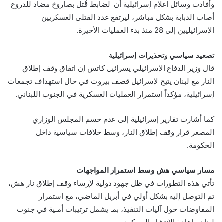
وأفادت وسائل إعلام إسرائيلية أن الضابط قُتل بصاروخ مضاد للدروع
أصاب الدبابة بشكل مباشر، ليرتفع عدد القتلى العسكريين
الإسرائيليين إلى 28 منذ بدء العمليات الأخيرة.
تصعيد سياسي وتحذيرات إسرائيلية
قال وزير الدفاع الإسرائيلي يسرائيل كاتس إن اتفاق وقف إطلاق
النار مع لبنان يتيح لإسرائيل قصف بيروت في حال استهداف تجمعات
إسرائيلية، مؤكداً استمرار العمليات العسكرية في الجنوب اللبناني.
كما أشارت تقارير إسرائيلية إلى عدم حسم المجلس الوزاري
المصغر قرار وقف إطلاق النار، وسط خلافات سياسية داخل
الحكومة.
مسار سياسي هش وسط استمرار المواجهات
تأتي هذه التطورات في ظل جهود دولية لإرساء وقف إطلاق نار هش،
تم التوصل إليه بشكل أولي في أبريل الماضي، مع استمرار
المفاوضات حول آليات التنفيذ، بما يشمل ترتيبات أمنية في جنوب
لبنان وإعادة الانتشار العسكري.