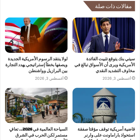
مقالات ذات صلة
سيتي بنك يتوقع تثبيت الفائدة
لولا ينتقد الرسوم الأمريكية الجديدة
الأمريكية ويرى أن الأسواق تبالغ في
ويصفها بخطأ إستراتيجي يهدد التجارة
مخاوف التشديد النقدي
بين البرازيل وواشنطن
أغسطس 3, 2026
أغسطس 3, 2026
قاضية أمريكية توقف مؤقتا صفقة
السياحة العالمية في 2026.. تعافٍ
استحواذ باراماونت على وارنر
مستمر لكن الحرب في الشرق