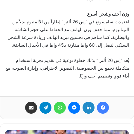
وزن أخف وشحن أسرع
اعتمدت سامسونغ في “إس 26 ألترا” إطاراً من الألمنيوم بدلاً من
التيتانيوم، مما خفف وزن الهاتف مع الحفاظ على حجم الشاشة
والبطارية، كما ساهم في تحسين تبريد الهاتف وزيادة سرعة الشحن
السلكي لتصل إلى 60 واط مقارنة بـ45 واط في الأجيال السابقة.
يُعد “إس 26 ألترا” بذلك خطوة نوعية في تقديم تجربة استخدام
متكاملة تجمع بين الخصوصية، التصوير الاحترافي، وإدارة الصوت، مع
أداء قوي وتصميم أخف وزنًا.
فيسبوك
لينكدإن
ماسنجر
واتساب
تيلقرام
مشاركة عبر البريد