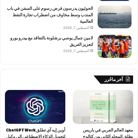
الحوثيون يدرسون فرض رسوم على السفن في باب
المندب وسط مخاوف من اضطراب تجارة النفط
العالمية
أغسطس 7, 2026
لامين جمال يوصي برشلونة بالتعاقد مع بيدرو بورو
لتعزيز الفريق
أغسطس 7, 2026
آخر ماحُرر
معهد العالم العربي في باريس
أوبن إيه آي تطلق ChatGPT Work
يطلق المجلد الثاني من كتالوج
لتحويل الذكاء الاصطناعي إلى وكيل