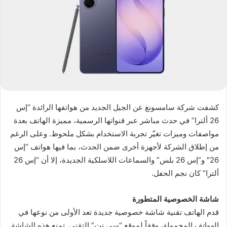
كشفت شركة سامسونغ عن الجيل الجديد من هواتفها الرائدة “إس
26 ألترا” في حدث مباشر عبر قنواتها الرسمية، مميزة الهاتف بعدة
مواصفات وميزات تغيّر تجربة الاستخدام بشكل ملحوظ. وعلى الرغم
من إطلاق الشركة لأجهزة أخرى ضمن الحدث، بما فيها هواتف “إس
26″ و”إس 26 بلس” والسماعات اللاسلكية الجديدة، إلا أن “إس 26
ألترا” كان نجم الحفل.
شاشة الخصوصية المتطورة
قدم الهاتف تقنية شاشة خصوصية جديدة تعد الأولى من نوعها في
الهواتف المحمولة، وفقاً لموقع “سي نت” التقني. تمنع هذه الشاشة