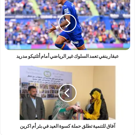
عبقار ينفي تعمد السلوك غير الرياضي أمام أتلتيكو مدريد
آفاق للتنمية تطلق حملة كسوة العيد في بئر أم اكرين