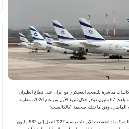
عكاسات مباشرة للتصعيد العسكري مع إيران على قطاع الطيران
المدني في إسرائيل، حيث سجلت الشركة خسائر صافية بلغت 67 مليون دولار خلال الربع الأول من عام 2026، مقارنة
وتُظهر البيانات المالية تراجعاً حاداً في الأداء التشغيلي للشركة، إذ انخفضت الإيرادات بنسبة 27% لتصل إلى 562 مليون