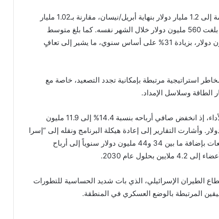
وبحسب بيانات الشركة، ارتفع حجم الحجوزات المتراكمة إلى 1.2 مليار دولار بنهاية أبريل/نيسان، مقارنة بـ1.02 مليار
دولار قبل عام، في حين سجلت مبيعات شهرية قياسية بلغت 560 مليون دولار خلال الشهر نفسه. كما بلغ متوسط
المبيعات اليومية بعد انتهاء العملية العسكرية 21.3 مليون دولار، بزيادة 31% على أساس سنوي، ما يشير إلى تعافٍ
اطر استراتيجية مرتبطة بإمكانية تجدد التصعيد، خاصة مع
ر الطاقة وسلاسل الإمداد.
كما أظهرت نتائج برنامج “المسافر الدائم” تراجعاً في الأداء، إذ انخفض صافي أرباحه بنسبة 14.4% إلى 11.9 مليون
 الربح التشغيلي 22.5% إلى 16.5 مليون دولار. وأشارت التقارير إلى إعادة هيكلة البرنامج ونقله إلى “إسرا
كارت” في محاولة لتعزيز الإيرادات المستقبلية، مع توقعات بإضافة ما بين 34 و44 مليون دولار سنوياً إلى أرباح
لول عام 2030.
 الطيران الإسرائيلي، الذي بات شديد الحساسية للتطورات
ليقين المرتبطة بالوضع العسكري في المنطقة.