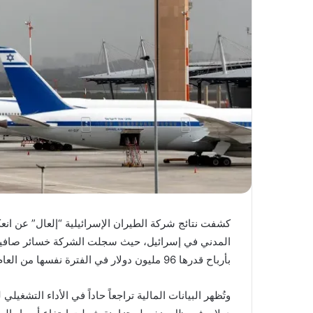
كشفت نتائج شركة الطيران الإسرائيلية “إلعال” عن ان
بأرباح قدرها 96 مليون دولار في الفترة نفسها من العام الماضي، وفق ما نقلته صحيفة “كالكاليست”.