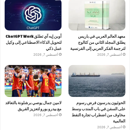
معهد العالم العربي في باريس
أوبن إيه آي تطلق ChatGPT Work
يطلق المجلد الثاني من كتالوج
لتحويل الذكاء الاصطناعي إلى وكيل
لترجمة الفكر العربي إلى الفرنسية
عمل ذكي
أغسطس 7, 2026
أغسطس 7, 2026
الحوثيون يدرسون فرض رسوم
لامين جمال يوصي برشلونة بالتعاقد
على السفن في باب المندب وسط
مع بيدرو بورو لتعزيز الفريق
مخاوف من اضطراب تجارة النفط
أغسطس 7, 2026
العالمية
أغسطس 7, 2026