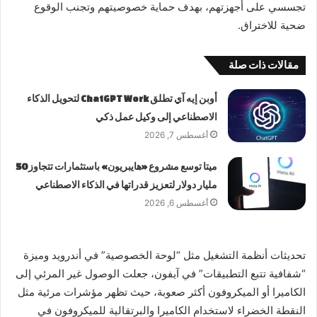
تجسسي على أجهزتهم، بهدف حماية خصوصيتهم وتجنب الوقوع
ضحية للاختراق.
مقالات ذات صلة
أوبن إيه آي تطلق ChatGPT Work لتحويل الذكاء
الاصطناعي إلى وكيل عمل ذكي
أغسطس 7, 2026
ميتا توسع مشروع «هايبريون» باستثمارات تتجاوز 50
مليار دولار لتعزيز قدراتها في الذكاء الاصطناعي
أغسطس 6, 2026
تحديثات أنظمة التشغيل مثل “لوحة الخصوصية” في أندرويد وميزة
“شفافية تتبع التطبيقات” في آيفون، جعلت الوصول غير المرئي إلى
الكاميرا أو الميكروفون أكثر صعوبة، حيث تظهر مؤشرات مرئية مثل
النقطة الخضراء لاستخدام الكاميرا والبرتقالية للميكروفون في