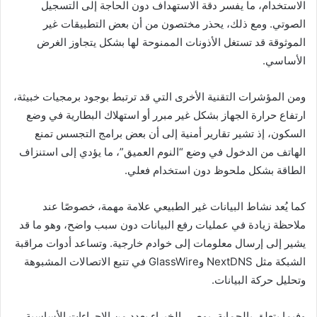
الاستخدام، ما يفسر دقة الاستهداف دون الحاجة إلى التسجيل
الصوتي. ومع ذلك، يحذر مختصون من أن بعض التطبيقات غير
الموثوقة قد تستغل الأذونات الممنوحة لها بشكل يتجاوز الغرض
الأساسي.
ومن المؤشرات التقنية الأخرى التي قد ترتبط بوجود برمجيات خبيثة،
ارتفاع حرارة الجهاز بشكل غير مبرر أو استهلاك البطارية في وضع
السكون، إذ تشير تقارير أمنية إلى أن بعض برامج التجسس تمنع
الهاتف من الدخول في وضع “النوم العميق”، ما يؤدي إلى استنزاف
الطاقة بشكل ملحوظ دون استخدام فعلي.
كما يُعد نشاط البيانات غير الطبيعي علامة مهمة، خصوصًا عند
ملاحظة زيادة في عمليات رفع البيانات دون سبب واضح، وهو ما قد
يشير إلى إرسال معلومات إلى خوادم خارجية. وتساعد أدوات مراقبة
الشبكة مثل NextDNS وGlassWire في تتبع الاتصالات المشبوهة
وتحليل حركة البيانات.
وفيما يتعلق بالحماية، يوصي الخبراء بعدد من الإجراءات الأساسية،