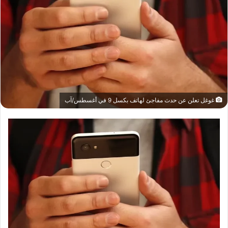
غوغل تعلن عن حدث مفاجئ لهاتف بكسل 9 في أغسطس/آب