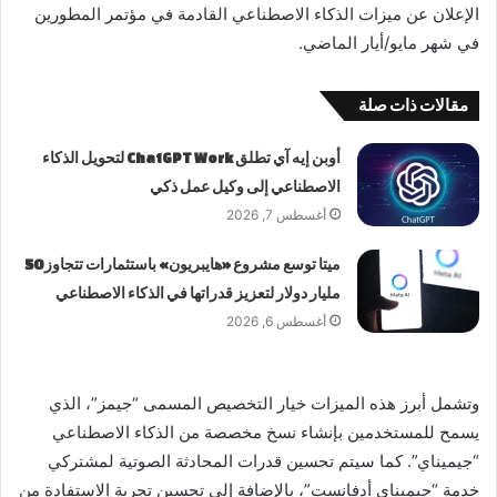
الإعلان عن ميزات الذكاء الاصطناعي القادمة في مؤتمر المطورين
في شهر مايو/أيار الماضي.
مقالات ذات صلة
أوبن إيه آي تطلق ChatGPT Work لتحويل الذكاء
الاصطناعي إلى وكيل عمل ذكي
أغسطس 7, 2026
ميتا توسع مشروع «هايبريون» باستثمارات تتجاوز 50
مليار دولار لتعزيز قدراتها في الذكاء الاصطناعي
أغسطس 6, 2026
وتشمل أبرز هذه الميزات خيار التخصيص المسمى “جيمز”، الذي
يسمح للمستخدمين بإنشاء نسخ مخصصة من الذكاء الاصطناعي
“جيميناي”. كما سيتم تحسين قدرات المحادثة الصوتية لمشتركي
خدمة “جيميناي أدفانست”، بالإضافة إلى تحسين تجربة الاستفادة من