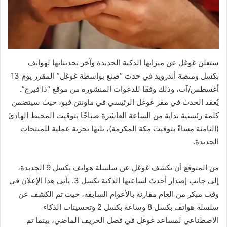
ستعلن غوغل عن ميزاتها الذكية الجديدة وآخر تحديثاتها لهواتف
بكسل ومنصة أندرويد في حدث “صنع بواسطة غوغل” المقرر يوم 13
أغسطس/آب، وذلك وفقًا للدعوات المنشورة من موقع “ذا فيرج”.
يُعقد الحدث في مقر غوغل الرئيسي في ماونتن فيو، حيث سيتضمن
كلمة رئيسية بداية من الساعة العاشرة صباحًا بتوقيت المحيط الهادئ
(الثامنة مساءً بتوقيت مكة المكرمة)، تلتها تجربة عملية للمنتجات
الجديدة.
من المتوقع أن تكشف غوغل عن سلسلة هواتف بكسل 9 الجديدة،
إلى جانب إصدار أحدث لساعتها الذكية بكسل 3. يأتي هذا الإعلان في
وقت مبكر من العام مقارنة بالأعوام السابقة، حيث تم الكشف عن
سلسلة هواتف بكسل 8 وساعة بكسل 2 وتحسينات الذكاء
الاصطناعي لمساعد غوغل في فصل الخريف الماضي، بينما تم