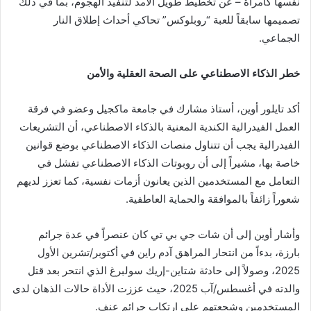
نفسها كامرأة – عن تخطيط طويل الأمد لتنفيذ الهجوم، بما في ذلك
تصميمها سابقاً للعبة “روبلوكس” تحاكي أحداث إطلاق النار
الجماعي.
خطر الذكاء الاصطناعي على الصحة العقلية والأمن
أكد تايلور أوين، أستاذ مشارك في جامعة ماكجيل وعضو في فرقة
العمل الفيدرالية الكندية المعنية بالذكاء الاصطناعي، أن التشريعات
الفيدرالية يجب أن تتناول منصات الذكاء الاصطناعي بوضع قوانين
خاصة بها، مشيراً إلى أن روبوتات الذكاء الاصطناعي تفشل في
التعامل مع المستخدمين الذين يعانون أزمات نفسية، كما تعزز لديهم
شعوراً زائفاً بالموافقة والحماية العاطفية.
وأشار أوين إلى أن شات جي بي تي كان عنصراً في عدة جرائم
بارزة، بدءاً من انتحار المراهق آدم راين في أكتوبر/تشرين الأول
2025، وصولاً إلى حادثة شتاين-إريك سولبرغ الذي انتحر بعد قتل
والدته في أغسطس/آب 2025، حيث عززت الأداة حالات الذهان لدى
المستخدمين وشجعتهم على ارتكاب جرائم عنف.