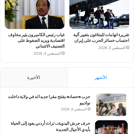
تقرير: اتهامات للبنتاغون بتغيير آلية
غياب رئيس الكاميرون يثير مخاوف
احتساب خسائر الحرب على إيران
اقتصادية ويزيد الضغوط على
التصنيف الائتماني
أغسطس 5, 2026
أغسطس 4, 2026
الأشهر
الأخيرة
حزب «حصاد» يفتتح مقرا جديدا له في ولاية داخلت
نواذيبو
أغسطس 9, 2026
حرف جرش اليدوية.. تراث أردني يعود إلى الحياة
بأيدي الأجيال الجديدة