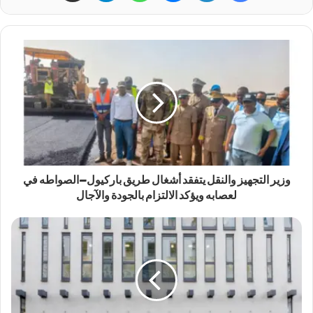
وزير التجهيز والنقل يتفقد أشغال طريق باركيول–الصواطه في
لعصابه ويؤكد الالتزام بالجودة والآجال