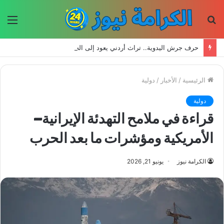
بحث
الق
عن
حرف جرش اليدوية.. تراث أردني يعود إلى الحياة بأيدي الأجيال الجديدة
الرئيسية
/
الأخبار
/
دولية
دولية
قراءة في ملامح التهدئة الإيرانية–
الأمريكية ومؤشرات ما بعد الحرب
الكرامة نيوز
يونيو 21, 2026