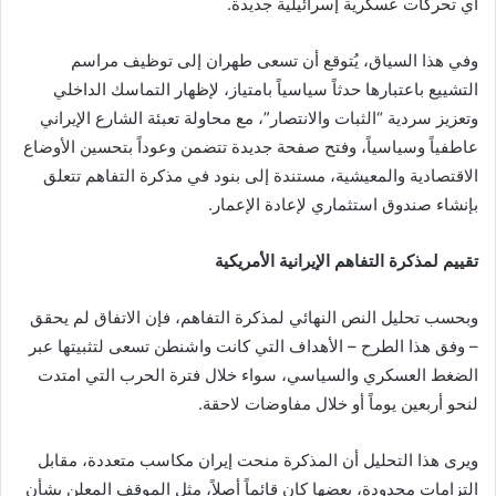
أي تحركات عسكرية إسرائيلية جديدة.
وفي هذا السياق، يُتوقع أن تسعى طهران إلى توظيف مراسم
التشييع باعتبارها حدثاً سياسياً بامتياز، لإظهار التماسك الداخلي
وتعزيز سردية “الثبات والانتصار”، مع محاولة تعبئة الشارع الإيراني
عاطفياً وسياسياً، وفتح صفحة جديدة تتضمن وعوداً بتحسين الأوضاع
الاقتصادية والمعيشية، مستندة إلى بنود في مذكرة التفاهم تتعلق
بإنشاء صندوق استثماري لإعادة الإعمار.
تقييم لمذكرة التفاهم الإيرانية الأمريكية
وبحسب تحليل النص النهائي لمذكرة التفاهم، فإن الاتفاق لم يحقق
– وفق هذا الطرح – الأهداف التي كانت واشنطن تسعى لتثبيتها عبر
الضغط العسكري والسياسي، سواء خلال فترة الحرب التي امتدت
لنحو أربعين يوماً أو خلال مفاوضات لاحقة.
ويرى هذا التحليل أن المذكرة منحت إيران مكاسب متعددة، مقابل
التزامات محدودة، بعضها كان قائماً أصلاً، مثل الموقف المعلن بشأن