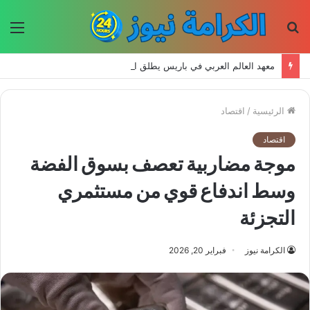
بحث
الق
عن
معهد العالم العربي في باريس يطلق المجلد الثاني من كتالوج لترجمة الفكر العربي إلى الفرنسية
الرئيسية
/
اقتصاد
اقتصاد
موجة مضاربية تعصف بسوق الفضة
وسط اندفاع قوي من مستثمري
التجزئة
الكرامة نيوز
فبراير 20, 2026