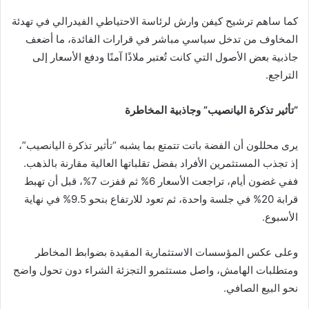
كما ساهم ترشيح كيفن وارش لرئاسة الاحتياطي الفيدرالي في تهدئة
المخاوف من تدخل سياسي مباشر في قرارات الفائدة، ما أضعف
جاذبية بعض الأصول التي كانت تُعتبر ملاذًا آمنًا ودفع الأسعار إلى
التراجع.
“تأثير تذكرة اليانصيب” وجاذبية المخاطرة
يرى محللون أن الفضة باتت تتمتع بما يشبه “تأثير تذكرة اليانصيب”،
إذ تجذب المستثمرين الأفراد بفضل تقلباتها العالية مقارنة بالذهب.
ففي غضون أيام، تراجعت الأسعار 6% ثم قفزت 7%، قبل أن تهبط
قرابة 20% في جلسة واحدة، ثم تعود للارتفاع بنحو 9.5% في نهاية
الأسبوع.
وعلى عكس المؤسسات الاستثمارية المقيدة بضوابط المخاطر
ومتطلبات الهامش، واصل مستثمرو التجزئة الشراء دون تحول واضح
نحو البيع الصافي.