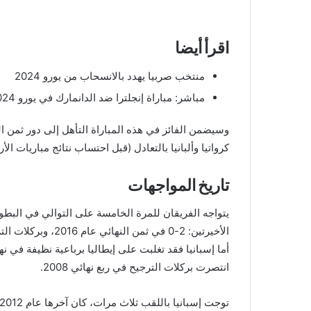
اقرأ أيضا
منتخب صربيا يهدد بالانسحاب من يورو 2024
مباشر: مباراة إنجلترا ضد الدانمارك في يورو 2024
وسيضمن الفائز في هذه المباراة التأهل إلى دور ثمن ال
كرواتيا وألبانيا بالتعادل (قبل احتساب نتائج مباريات الأرب
تاريخ المواجهات
يتواجه الفريقان للمرة الخامسة على التوالي في البطول
انتصرت بركلات الترجيح في ربع نهائي 2008.
توجت إسبانيا باللقب ثلاث مرات، كان آخرها عام 2012، مما يجعلها تتساوى مع ألمانيا في الرقم القياسي.