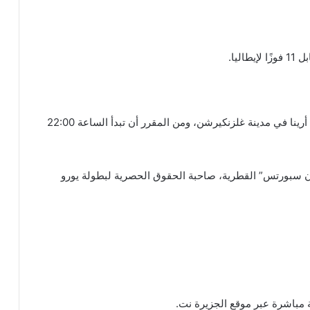
تقام مباراة إسبانيا ضد إيطاليا غدًا على ملعب فيلتينس أرينا في مدينة غلزنكيرشن، ومن المقرر أن تبدأ الساعة 22:00
إن سبورتس” القطرية، صاحبة الحقوق الحصرية لبطولة يورو
ة مباشرة عبر موقع الجزيرة نت.