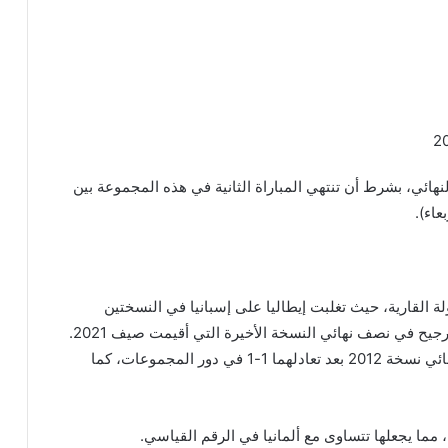
نهائي، بشرط أن تنتهي المباراة الثانية في هذه المجموعة بين
عاء).
ة القارية، حيث تغلبت إيطاليا على إسبانيا في النسختين
الأخيرتين: 2-0 في ثمن النهائي عام 2016، وبركلات الترجيح في نصف نهائي النسخة الأخيرة التي أقيمت صيف 2021.
أما إسبانيا فقد تغلبت على إيطاليا برباعية نظيفة في نهائي نسخة 2012 بعد تعادلهما 1-1 في دور المجموعات، كما