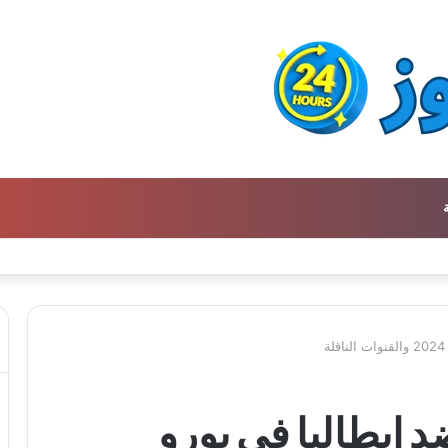
دي الأجيال الجديدة
د إيطاليا في يورو