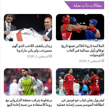
مقالات ذات صلة
الملاكمة تارونا تافاكي تصنع تاريخ
زيدان يكشف اللاعب الذي ألهم
توفالو بأول ميدالية في ألعاب
مسيرته.. ولم يكن مارادونا
الكومنولث
أغسطس 3, 2026
أغسطس 3, 2026
ليفربول يعلن غياب جو غوميز عن
برشلونة يترقب صفقة الزلزولي مع
انطلاقة الموسم بسبب إصابة عضلية
روما للاستفادة من نسبة إعادة البيع