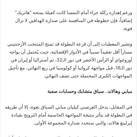
ورغم إهداره ركلة جزاء أمام النمسا كانت كفيلة بمنحه “هاتريك”
إضافياً، فإن حظوظه في المنافسة على صدارة الهدافين لا تزال
قوية.
وتشير المعطيات إلى أن قرعة البطولة قد تمنح المنتخب الأرجنتيني
مساراً أقل تعقيداً نسبياً في الأدوار الإقصائية، حيث يُحتمل أن يواجه
أوروغواي أو الرأس الأخضر في دور الـ32، ثم أستراليا أو إيران في
دور الـ16، قبل مواجهة كرواتيا أو كولومبيا في ربع النهائي، مع تأجيل
المواجهات الكبرى المحتملة حتى نصف النهائي.
مبابي وهالاند.. سباق متشابك وحسابات صعبة
في المقابل، يدخل الفرنسي كيليان مبابي السباق بقوة، إلا أن طريقه
في البطولة قد يتأثر بنتيجة المواجهة الحاسمة أمام النرويج بقيادة
إيرلينغ هالاند، والتي ستحدد صدارة المجموعة الأولى.