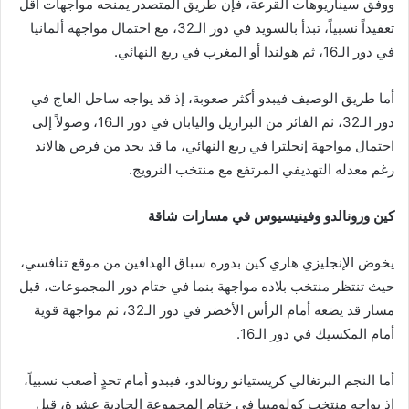
ووفق سيناريوهات القرعة، فإن طريق المتصدر يمنحه مواجهات أقل
تعقيداً نسبياً، تبدأ بالسويد في دور الـ32، مع احتمال مواجهة ألمانيا
في دور الـ16، ثم هولندا أو المغرب في ربع النهائي.
أما طريق الوصيف فيبدو أكثر صعوبة، إذ قد يواجه ساحل العاج في
دور الـ32، ثم الفائز من البرازيل واليابان في دور الـ16، وصولاً إلى
احتمال مواجهة إنجلترا في ربع النهائي، ما قد يحد من فرص هالاند
رغم معدله التهديفي المرتفع مع منتخب النرويج.
كين ورونالدو وفينيسيوس في مسارات شاقة
يخوض الإنجليزي هاري كين بدوره سباق الهدافين من موقع تنافسي،
حيث تنتظر منتخب بلاده مواجهة بنما في ختام دور المجموعات، قبل
مسار قد يضعه أمام الرأس الأخضر في دور الـ32، ثم مواجهة قوية
أمام المكسيك في دور الـ16.
أما النجم البرتغالي كريستيانو رونالدو، فيبدو أمام تحدٍ أصعب نسبياً،
إذ يواجه منتخب كولومبيا في ختام المجموعة الحادية عشرة، قبل