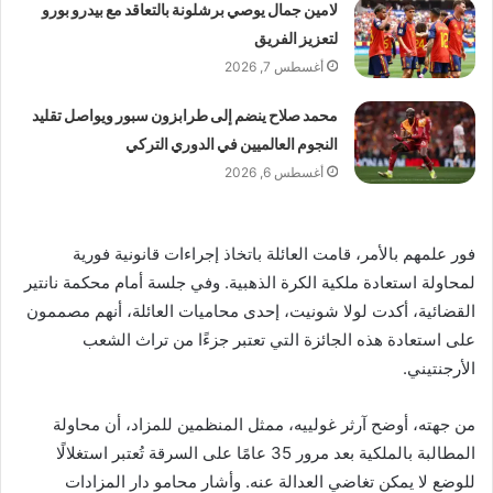
لامين جمال يوصي برشلونة بالتعاقد مع بيدرو بورو
لتعزيز الفريق
أغسطس 7, 2026
محمد صلاح ينضم إلى طرابزون سبور ويواصل تقليد
النجوم العالميين في الدوري التركي
أغسطس 6, 2026
فور علمهم بالأمر، قامت العائلة باتخاذ إجراءات قانونية فورية
لمحاولة استعادة ملكية الكرة الذهبية. وفي جلسة أمام محكمة نانتير
القضائية، أكدت لولا شونيت، إحدى محاميات العائلة، أنهم مصممون
على استعادة هذه الجائزة التي تعتبر جزءًا من تراث الشعب
الأرجنتيني.
من جهته، أوضح آرثر غولييه، ممثل المنظمين للمزاد، أن محاولة
المطالبة بالملكية بعد مرور 35 عامًا على السرقة تُعتبر استغلالًا
للوضع لا يمكن تغاضي العدالة عنه. وأشار محامو دار المزادات