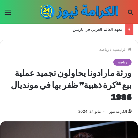
بحث
الق
عن
معهد العالم العربي في باريس يطلق المجلد الثاني من كتالوج لترجمة الفكر العربي إلى الفرنسية
الرئيسية
/
رياضة
رياضة
ورثة مارادونا يحاولون تجميد عملية
بيع “كرة ذهبية” ظفر بها في مونديال
1986
الكرامة نيوز
مايو 24, 2024