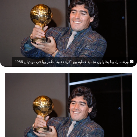
ورثة مارادونا يحاولون تجميد عملية بيع "كرة ذهبية" ظفر بها في مونديال 1986