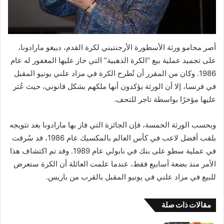
أصر محامو ورثة الأسطورة الأرجنتيني لكرة القدم، دييغو مارادونا،
على تجميد عملية بيع “الكرة الذهبية” التي حاز عليها المغفور له عام
1986. وكان من المقرر أن تُطرح الكرة في مزاد علني يونيو المقبل
في فرنسا، إلا أن الورثة يؤكدون أنها ملكهم بشكل قانوني، حيث عُثر
عليها مؤخرًا بواسطة تاجر للتحف.
وبحسب الورثة الخمسة، فإن الجائزة التي فاز بها مارادونا بعد تتويجه
بلقب أفضل لاعب في كأس العالم بالمكسيك عام 1986، قد سُرقت
في عملية سطو على بنك في نابولي عام 1989. وقد تم اكتشاف هذا
الأمر منذ بضعة أسابيع فقط، عندما علمت العائلة أن الكرة ستعرض
للبيع في مزاد علني في يونيو المقبل بالقرب من باريس.
مقالات ذات صلة