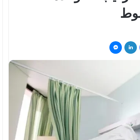
شوط
فيسبوك
لينكدإن
ماسنجر