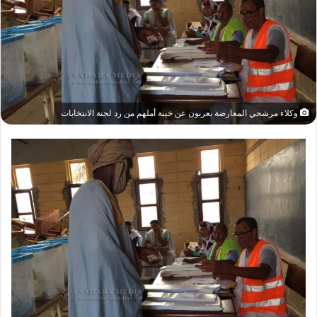
وكلاء مرشحي المعارضة يعربون عن خيبة أملهم من رد لجنة الانتخابات