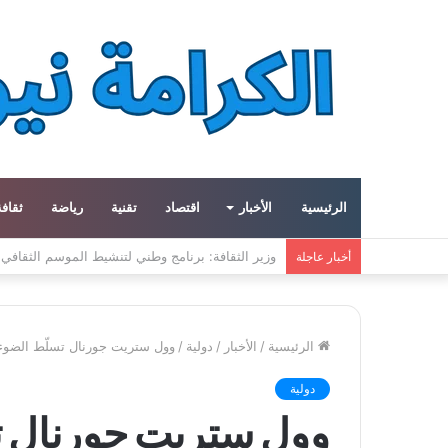
الرئيسية
الأخبار
اقتصاد
تقنية
رياضة
ثقافة
ميتا توسع مشروع «هايبريون» باستثمارات تتجاوز 50 مليار دولار لتعزيز قدراتها في الذكاء الاصطناعي
أخبار عاجلة
الرئيسية
/
الأخبار
/
دولية
/
وول ستريت جورنال تسلّط الضوء ع
دولية
وول ستريت جورنال ت