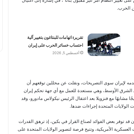
لى تغيير النظام أمر غير مقبول بتاتًا”، في إشارة إلى اغتيال
ن الحرب.
تقرير: اتهامات للبنتاغون بتغيير آلية
احتساب خسائر الحرب على إيران
أغسطس 5, 2026
قدمه لإيران سوى التصريحات، ونقلت عن محللين توقعهم أن
الشرق الأوسط، وهي مستعدة للعمل مع أي جهة تحكم إيران
ًا مشابهًا مع فنزويلا بعد اعتقال الرئيس نيكولاس مادورو، وقد
 الولايات المتحدة إجراءات ضدها.
قد توفر بعض الفوائد لصناع القرار في بكين، إذ ترهق القدرات
العسكرية الأمريكية، وتتيح فرصة لتصوير الولايات المتحدة على