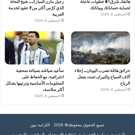
هاتفك سُرق؟ 6 خطوات عاجلة
رحيل مازن المبارك.. شيخ النحاة
لحماية حساباتك وبياناتك
الذي كرّس أكثر من 7 عقود لخدمة
أغسطس 8, 2026
العربية
أغسطس 8, 2026
حرائق هائلة تضرب اليونان.. إجلاء
سأعيد صياغته بصياغة صحفية
آلاف السياح والنيران تتمدد بفعل
احترافية، مع الحفاظ على
الرياح
المعلومات الأساسية وترتيبها بشكل
أغسطس 8, 2026
أكثر سلاسة.
أغسطس 8, 2026
جميع الحقوق محفوظة© 2026 الكرامة نيوز
الرئيسية
سياسة الخصوصية
اتفاقية الاستخدام
المؤلفون والمحررون