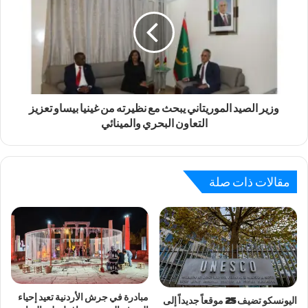
وزير الصيد الموريتاني يبحث مع نظيرته من غينيا بيساو تعزيز
التعاون البحري والمينائي
مقالات ذات صلة
مبادرة في جرش الأردنية تعيد إحياء
اليونسكو تضيف 25 موقعاً جديداً إلى