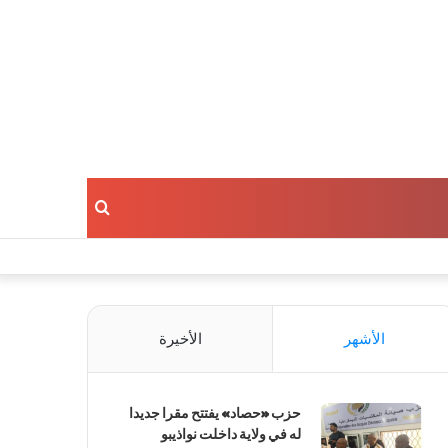
بحث
عن
الأشهر
الأخيرة
حزب «حصاد» يفتتح مقرا جديدا
له في ولاية داخلت نواذيبو