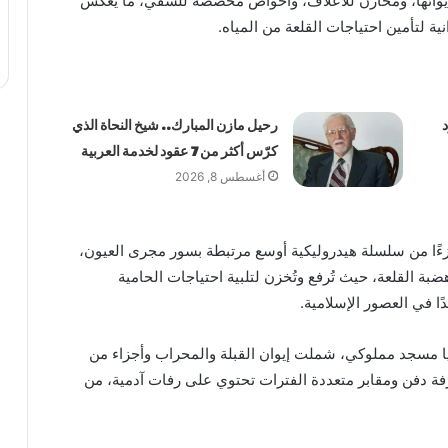
يوائها، ومخازن للأعلاف، وأحواض مخصصة للسقي، ما يعكس
ة لتأمين احتياجات القلعة من المياه.
رحيل مازن المبارك.. شيخ النحاة الذي
كرّس أكثر من 7 عقود لخدمة العربية
أغسطس 8, 2026
زءًا من سلسلة هيدروليكية أوسع مرتبطة بسور مجرى العيون،
بة القلعة، حيث تُرفع وتُخزن لتلبية احتياجات الحامية
ًا في العصور الإسلامية.
ا مسجد مملوكي، شملت إيوان القبلة والمحراب وأجزاء من
فة دفن ومقابر متعددة الفترات تحتوي على رفات آدمية، من