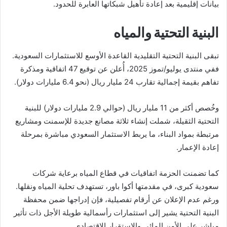
بيانات إقليمية بعد إعادة تأهيل شبكاتها العابرة للحدود.
البنية التحتية والمياه
تبقى البنية التحتية التقليدية القاعدة الأوسع للاستثمارات السعودية.
ففي منتدى يوليو/تموز 2025، أُعلن عن توقيع 47 اتفاقية ومذكرة
تفاهم بقيمة إجمالية تقارب 24 مليار ريال (نحو 6.4 مليارات دولار).
وخُصص أكثر من 11 مليار ريال (حوالي 2.9 مليارات دولار) للبنية
التحتية الثقيلة، شملت إنشاء ثلاثة مصانع جديدة للإسمنت ومشاريع
مرتبطة بمواد البناء، ما يربط الاستثمار السعودي مباشرة بمرحلة
إعادة الإعمار.
كما تضمنت الحزمة اتفاقيات في قطاع المياه برعاية شركات
سعودية كبرى، في مقدمتها أكوا باور، تستهدف تحلية المياه ونقلها.
ورغم عدم الإعلان عن أرقام تفصيلية، فإن إدراجها ضمن محفظة
البنية التحتية يشير إلى استثمارات رأسمالية طويلة الأجل ذات تأثير
مباشر على الأمن المائي والاستقرار الاقتصادي.