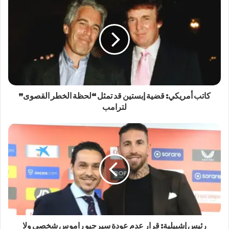
كاتب أمريكي: قضية إبستين قد تمثل “لحظة الخطر القصوى”
لترامب
رئيس إشبيلية: قرار عدم عودة سيرجيو راموس شخصي ولا