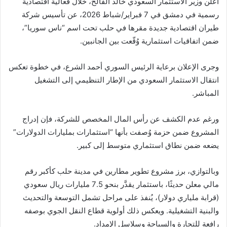
أعلن وزير الاستثمار السعودي خالد الفالح، خلال فعالية اقتصادية
رسمية في دمشق في 7 فبراير/شباط 2026، عن تأسيس شركة
طيران اقتصادية جديدة مقرها في حلب تحت اسم “ناس سوريا”،
ضمن اتفاقيات استثمارية وُقّعت بين الجانبين.
وجرى الإعلان برعاية الرئيس السوري أحمد الشرع، في خطوة تعكس
انتقال الاستثمار السعودي من الإطار التنظيمي إلى التشغيل
المباشر.
ورغم عدم الكشف عن رأس المال المخصص للشركة، فإن إدراج
المشروع ضمن حزمة وُصفت بأنها “استثمارات بمليارات الدولارات”
يضعه ضمن نطاق استثماري متوسط إلى كبير.
وبالتوازي، برز مشروع تطوير مطارين في مدينة حلب كأكبر رقم
مالي معلن حديثًا، باستثمار يقدَّر بنحو 7.5 مليارات ريال سعودي
(قرابة ملياري دولار)، يُنفذ على مراحل تشمل التوسعة والتحديث
والبنية التشغيلية. ويعكس ذلك أولوية قطاع النقل الجوي بوصفه
رافعة للتجارة والسياحة وسلاسل الإمداد.