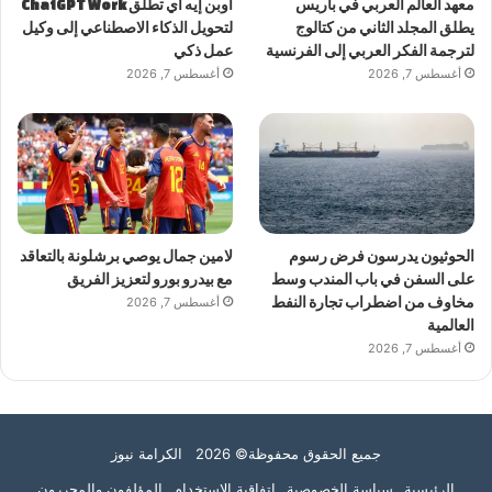
معهد العالم العربي في باريس
أوبن إيه آي تطلق ChatGPT Work
يطلق المجلد الثاني من كتالوج
لتحويل الذكاء الاصطناعي إلى وكيل
لترجمة الفكر العربي إلى الفرنسية
عمل ذكي
أغسطس 7, 2026
أغسطس 7, 2026
الحوثيون يدرسون فرض رسوم
لامين جمال يوصي برشلونة بالتعاقد
على السفن في باب المندب وسط
مع بيدرو بورو لتعزيز الفريق
مخاوف من اضطراب تجارة النفط
أغسطس 7, 2026
العالمية
أغسطس 7, 2026
جميع الحقوق محفوظة© 2026 الكرامة نيوز
الرئيسية
سياسة الخصوصية
اتفاقية الاستخدام
المؤلفون والمحررون