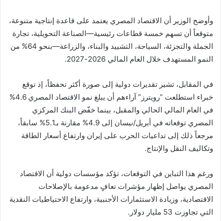
وأوضح الوزير أن الاقتصاد المصري يعتمد على قاعدة إنتاجية متنوعة،
متوقعاً أن تسهم خمسة قطاعات رئيسية—الصناعة التحويلية، تجارة
الجملة والتجزئة، السياحة، التشييد والبناء، والزراعة—بنحو 64% من
النمو المستهدف خلال العام المالي 2026-2027.
في المقابل، تشير تقديرات دولية إلى صورة أكثر تحفظاً، إذ توقع
خبراء استطلعت “رويترز” آراءهم أن يبلغ نمو الاقتصاد المصري 4.6%
في العام المالي الحالي والمقبل، بينما خفّض البنك المركزي
المصري توقعاته في أبريل/نيسان إلى 4.9% مقارنة بـ5.1% سابقاً،
مرجعاً ذلك إلى تداعيات الحرب على إيران وارتفاع أسعار الطاقة
وتكاليف النقل والإنتاج.
ورغم هذا التباين في التوقعات، تؤكد مؤسسات دولية أن الاقتصاد
المصري يواصل إظهار مؤشرات تعافٍ مدعومة بالإصلاحات
الاقتصادية، وزيادة الاستثمارات الأجنبية، وارتفاع الاحتياطيات النقدية
التي تجاوزت 53 مليار دولار.