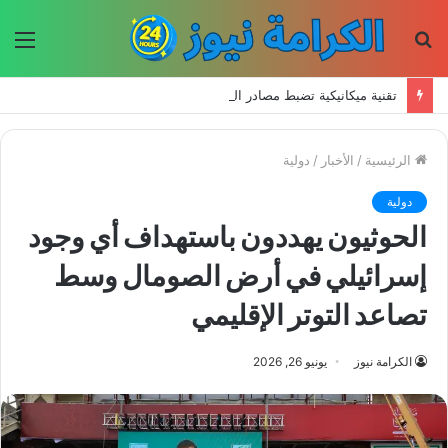
بحث
الق
عن
تقنية ميكانيكية تضبط مصادر الضوء الكمومي في درجة حرارة الغرفة
الرئيسية
/
الأخبار
/
دولية
دولية
الحوثيون يهددون باستهداف أي وجود
إسرائيلي في أرض الصومال وسط
تصاعد التوتر الإقليمي
الكرامة نيوز
يونيو 26, 2026