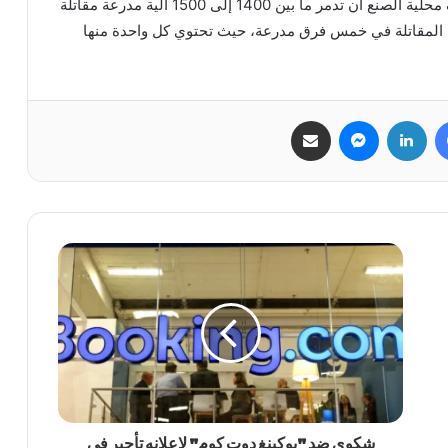
وأشار إلى أن المقاومة استطاعت بما تملكه من قذائف محلية الصنع أن تدمر ما بين 1400 إلى 1500 آلية مدرعة مقاتلة
ات المقاتلة في خمس فرق مدرعة، حيث تحتوي كل واحدة منها
فيسبوك
لينكدإن
ماسنجر
مشاركة عبر البريد
شكوى ضد "بوكينغ دوت كوم" لإعلانه تأجير في