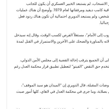
الانسحاب، لم يستبعد الخبير العسكري أن يكون للجانب
المصري دور، مشيرًا إلى أن إسرائيل تجاوزت حدود اتفاقية كامب ديفيد ومرفقاتها لعام 1979. وأوضح أن هناك عمليات
ي الآن في محور فيلادلفيا لحوالي 800 ألف شخص، ولم يستبعد الدويري احتمالية أن تكون هناك ردود فعل
اليا.
وب إلى الأمام”، مستغلاً الفرص لكسب الوقت، وقال إنه سيدخل
ته بالمناورة والضحك على الآخرين والاستمرار في القتل لمدة
ى أن الجميع يترقب إحالة القضية إلى مجلس الأمن الدولي،
ستخدم حق النقض “الفيتو” لتعطيل تطبيق قرار محكمة العدل رغم
اوضات المقبلة، قال الدويري إن “الميدان هو سيد الموقف”،
ل بصلابة، وما جرى في محكمة العدل في لاهاي، كلها أمور صبت