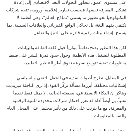
على مستوى أعمق، تتجاوز التحولات البعد الاقتصادي إلى إعادة
تشكيل المعرفة نفسها. فبحسب تقارير إعلامية أوروبية، تتجه شركات
التكنولوجيا نحو تطوير ما يسمى “نماذج العالم”، وهي أنظمة لا
تكتفي بفهم اللغة، بل تحاكي الواقع الفيزيائي والعلاقات السببية، بما
يسمح بإنشاء بيئات رقمية قادرة على التنبؤ والتفاعل.
لكن هذا التطور يفتح نقاشاً موازياً حول كلفة الطاقة والبيانات
المطلوبة لتشغيل هذه الأنظمة، وحول حدود قدرة البشر على ضبط
منظومات تقنية تتوسع بسرعة تفوق أطر التنظيم التقليدية.
في المقابل، تطرح أصوات نقدية في الحقل التقني والسياسي
إشكاليات مختلفة، أبرزها مسألة تركّز القوة. إذ ترى الباحثة ميريديث
ويتاكر أن الذكاء الاصطناعي، بصيغته الحالية، لا يمثل فقط تقدماً
تقنياً، بل أيضاً أداة قد تعزز احتكار شركات محدودة للبنية الرقمية
والمعرفة، مع ما يترتب على ذلك من تأثير محتمل على المجال العام
والثقة بالمعلومات.
وتحذر هذه المقاربات من أن غياب الشفافية والتنظيم قد يؤدي إلى