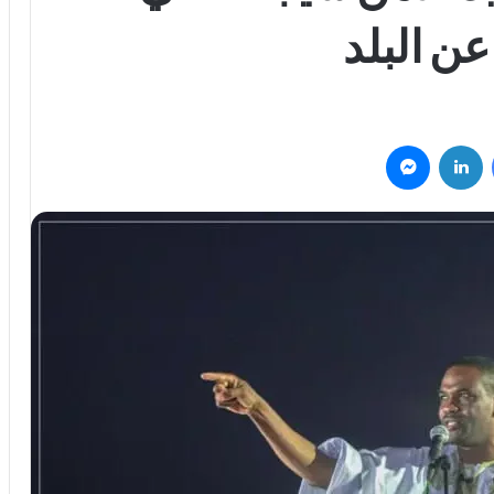
عن البلد
فيسبوك
لينكدإن
ماسنجر