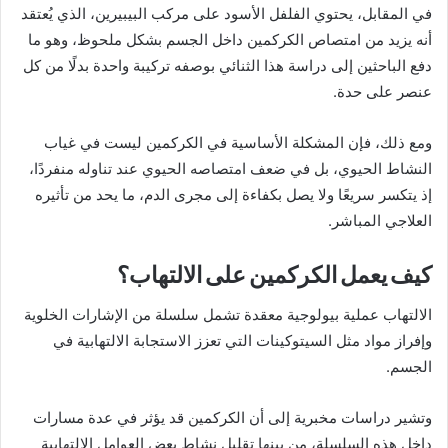
في المقابل، يحتوي الفلفل الأسود على مركب البيبيرين، الذي يُعتقد
أنه يزيد من امتصاص الكركمين داخل الجسم بشكل ملحوظ، وهو ما
دفع الباحثين إلى دراسة هذا الثنائي بوصفه تركيبة واحدة بدلًا من كل
عنصر على حدة.
ومع ذلك، فإن المشكلة الأساسية في الكركمين ليست في غياب
النشاط الحيوي، بل في ضعف امتصاصه الحيوي عند تناوله منفردًا،
إذ يتكسر سريعًا ولا يصل بكفاءة إلى مجرى الدم، ما يحد من تأثيره
العلاجي المباشر.
كيف يعمل الكركمين على الالتهاب؟
الالتهاب عملية بيولوجية معقدة تشمل سلسلة من الإشارات الخلوية
وإفراز مواد مثل السيتوكينات التي تعزز الاستجابة الالتهابية في
الجسم.
وتشير دراسات مخبرية إلى أن الكركمين قد يؤثر في عدة مسارات
داخل هذه السلسلة، من بينها تقليل نشاط بعض العوامل الالتهابية