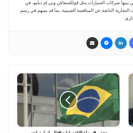
ماني وفد يضم 30 شركة كبرى من بينها شركات السيارات مثل فولكسفاغن وبي إم دبليو، في
ت التجارية الناتجة عن المنافسة الصينية، بما قد يسهم في رسم
اري.
فيسبوك
لينكدإن
ماسنجر
مشاركة عبر البريد
تحذير “برزلة الاقتصادات”: البرازيل تواجه