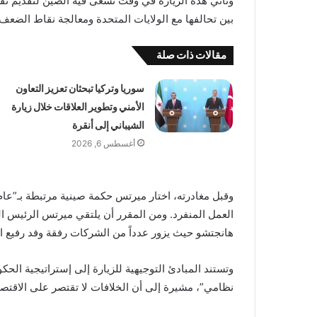
وتأتي هذه الزيارة في وقت تسعى فيه الصين لتقديم نفس
بين تحالفها مع الولايات المتحدة ومعالجة نقاط الضعف
مقالات ذات صلة
سوريا وتركيا تبحثان تعزيز التعاون
الأمني وتطوير العلاقات خلال زيارة
الشيباني إلى أنقرة
أغسطس 6, 2026
وقبل مغادرته، اختار ميرتس حكمة صينية مرتبطة بـ”عام
العمل المنفرد. ومن المقرر أن يلتقي ميرتس الرئيس ال
هانجتشو حيث يزور عدداً من الشركات رفقة وفد رفيع ال
وتستند المبادئ التوجيهية للزيارة إلى إستراتيجية ال
نظامي”، مشيرة إلى أن الخلافات لا تقتصر على الاقتصا