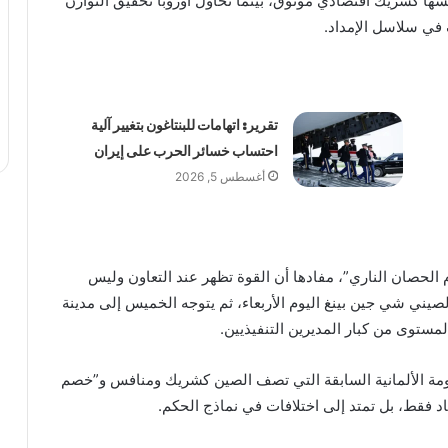
ها كشريك اقتصادي موثوق، بينما تحاول أوروبا تحقيق التوازن
 في سلاسل الإمداد.
تقرير: اتهامات للبنتاغون بتغيير آلية
احتساب خسائر الحرب على إيران
أغسطس 5, 2026
 الحصان الناري”، مفادها أن القوة تظهر عند التعاون وليس
صيني شي جين بينغ اليوم الأربعاء، ثم يتوجه الخميس إلى مدينة
مستوى من كبار المديرين التنفيذيين.
حكومة الألمانية السابقة التي تصف الصين كشريك ومنافس و”خصم
د فقط، بل تمتد إلى اختلافات في نماذج الحكم.