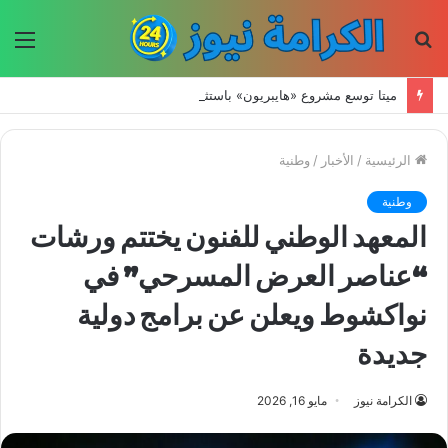
بحث
الق
عن
ميتا توسع مشروع «هايبريون» باستثمارات تتجاوز 50 مليار دولار لتعزيز قدراتها في الذكاء الاصطناعي
الرئيسية
/
الأخبار
/
وطنية
وطنية
المعهد الوطني للفنون يختتم ورشات
“عناصر العرض المسرحي” في
نواكشوط ويعلن عن برامج دولية
جديدة
الكرامة نيوز
مايو 16, 2026