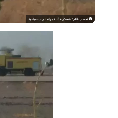
تحطم طائرة عسكرية أثناء جولة تدريب صباحية