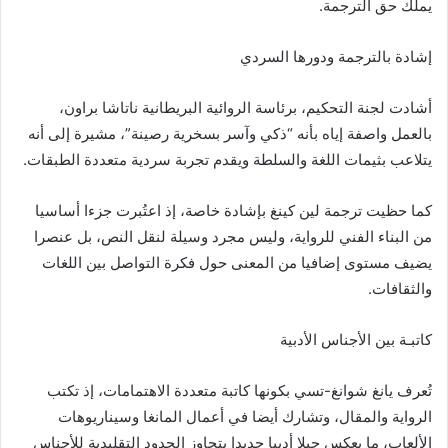
يملك حق الترجمة.
إشادة بالترجمة ودورها السردي
أشادت لجنة التحكيم، برئاسة الروائية البريطانية ناتاشا براون،
بالعمل واصفة إياه بأنه “ذكي وآسر بسخرية رصينة”، مشيرة إلى أنه
يتلاعب بثيمات اللغة والسلطة ويقدم تجربة سردية متعددة الطبقات.
كما حظيت ترجمة لين كينغ بإشادة خاصة، إذ اعتُبرت جزءا أساسيا
من البناء الفني للرواية، وليس مجرد وسيلة لنقل النص، بل عنصرا
يضيف مستوى إضافيا من المعنى حول فكرة التواصل بين اللغات
والثقافات.
كاتبـة بين الأجناس الأدبية
تُعرف يانغ شوانغ-تسي بكونها كاتبة متعددة الاهتمامات، إذ تكتب
الرواية والمقال، وتشارك أيضا في أعمال المانغا وسيناريوهات
الألعاب، ما يعكس جيلا أدبيا جديدا يتجاوز الحدود التقليدية للأجناس