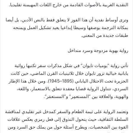
النقدية الغربية بالأصوات القادمة من خارج اللغات المهيمنة تقليديا.
وترى أوساط نقدية أن هذا الفوز لا يتعلق فقط بالنص الأدبي، بل أيضا
بمكانة الترجمة بوصفها وسيطا إبداعيا يعيد تشكيل العمل ويمنحه
طبقات جديدة من المعنى.
رواية بهوية مزدوجة وسرد متداخل
تأتي رواية “يوميات تايوان” في شكل مذكرات سفر تكتبها روائية
يابانية خيالية تزور تايوان خلال ثلاثينيات القرن الماضي، حين كانت
الجزيرة تحت الاحتلال الياباني (1895–1945). ومن خلال هذا الإطار
السردي، تتناول الرواية قضايا معقدة تتعلق بالاستعمار، واللغة،
والهوية، والعلاقة بين “المستعمِر” و”المستعمَر”.
وتعتمد الرواية على ثيمة الطعام والسفر كمدخل غير تقليدي لمناقشة
السلطة الثقافية، حيث يتحول التذوق إلى فعل رمزي يعكس علاقات
القوة بين الشخصيات، ويطرح أسئلة حول من يملك حق السرد ومن