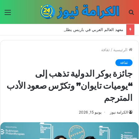
بحث
الق
عن
معهد العالم العربي في باريس يطلق المجلد الثاني من كتالوج لترجمة الفكر العربي إلى الفرنسية
الرئيسية
/
ثقافة
ثقافة
جائزة بوكر الدولية تذهب إلى
“يوميات تايوان” وتكرّس صعود الأدب
المترجم
الكرامة نيوز
يونيو 15, 2026