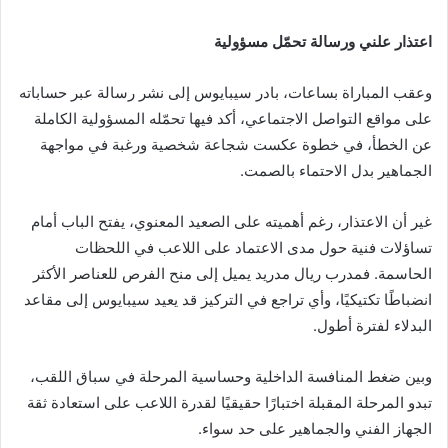
اعتذار علني ورسالة تحمّل مسؤولية
وعقب المباراة بساعات، بادر سيبايوس إلى نشر رسالة عبر حساباته
على مواقع التواصل الاجتماعي، أكد فيها تحمّله المسؤولية الكاملة
عن الخطأ، في خطوة عكست شجاعة شخصية ورغبة في مواجهة
الجماهير بدل الاحتماء بالصمت.
غير أن الاعتذار، رغم أهميته على الصعيد المعنوي، يفتح الباب أمام
تساؤلات فنية حول مدى الاعتماد على اللاعب في اللحظات
الحاسمة. فمدرب ريال مدريد يميل إلى منح الفرص للعناصر الأكثر
انضباطًا تكتيكيًا، وأي تراجع في التركيز قد يعيد سيبايوس إلى مقاعد
البدلاء لفترة أطول.
وبين ضغط المنافسة الداخلية وحساسية المرحلة في سباق اللقب،
تبدو المرحلة المقبلة اختبارًا حقيقيًا لقدرة اللاعب على استعادة ثقة
الجهاز الفني والجماهير على حد سواء.