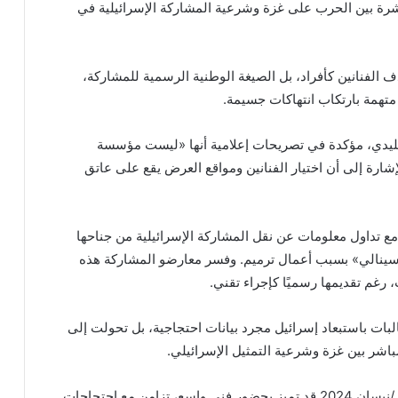
اشرة بين الحرب على غزة وشرعية المشاركة الإسرائيلية في
الفنانين كأفراد، بل الصيغة الوطنية الرسمية للمشاركة،
 متهمة بارتكاب انتهاكات جسيمة.
تقليدي، مؤكدة في تصريحات إعلامية أنها «ليست مؤسسة
شارة إلى أن اختيار الفنانين ومواقع العرض يقع على عاتق
مع تداول معلومات عن نقل المشاركة الإسرائيلية من جناحها
رسينالي» بسبب أعمال ترميم. وفسر معارضو المشاركة هذه
 رغم تقديمها رسميًا كإجراء تقني.
انون الثاني 2026، لم تعد المطالبات باستبعاد إسرائيل مجرد بيانات احتجاجية، بل تحولت إلى
باشر بين غزة وشرعية التمثيل الإسرائيلي.
وكان افتتاح الدورة الستين من بينالي البندقية في أبريل/نيسان 2024 قد تميز بحضور فني واسع، تزامن مع احتجاجات