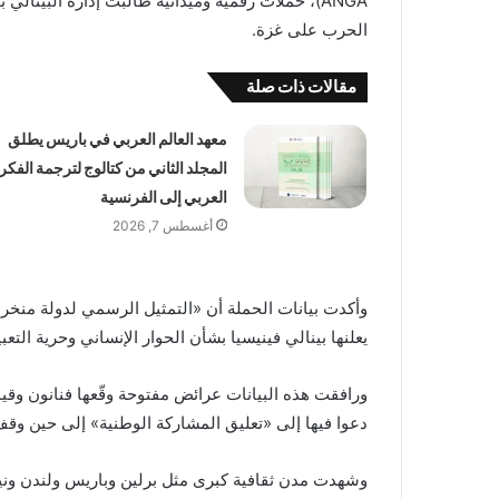
ANGA)، حملات رقمية وميدانية طالبت إدارة البينال
الحرب على غزة.
مقالات ذات صلة
معهد العالم العربي في باريس يطلق
المجلد الثاني من كتالوج لترجمة الفكر
العربي إلى الفرنسية
أغسطس 7, 2026
وأكدت بيانات الحملة أن «التمثيل الرسمي لدولة منخ
يعلنها بينالي فينيسيا بشأن الحوار الإنساني وحرية التع
ورافقت هذه البيانات عرائض مفتوحة وقّعها فنانون وقيمون
دعوا فيها إلى «تعليق المشاركة الوطنية» إلى حين وقف
وشهدت مدن ثقافية كبرى مثل برلين وباريس ولندن ونيو