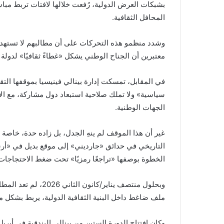
بشبكات العرض الدولية، رُفعت خلالها لافتات تربط مب
المحافل الثقافية.
وشدد منظمو هذه التحركات على أن مطالبهم لا تستهدف 
معتبرين أن الجناح الوطني يشكل «غطاءً ثقافيًا» لدولة
في المقابل، تمسكت إدارة بينالي فينيسيا بموقفها ال
سياسية» ولا تملك صلاحية استبعاد دول مشاركة، مع الإ
الجهات الوطنية.
غير أن هذا الموقف لم ينهِ الجدل، بل زاده حدة، خاصة 
التاريخي في حدائق «جارديني» إلى موقع بديل في «أ
الخطوة بوصفها «تراجعًا رمزيًا» تحت ضغط الاحتجاجات،
وبحلول منتصف يناير/ك
ملف ضاغط داخل البنية الثقافية الدولية، يربط بشكل م