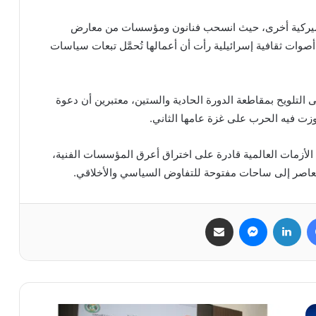
 وأميركية أخرى، حيث انسحب فنانون ومؤسسات من معارض
أصوات ثقافية إسرائيلية رأت أن أعمالها تُحمَّل تبعات سياسات
202، عاد تحالف ANGA وحلفاؤه إلى التلويح بمقاطعة الدورة الحادية والستين، معتبرين أن دعوة
وزت فيه الحرب على غزة عامها الثاني.
لأزمات العالمية قادرة على اختراق أعرق المؤسسات الفنية،
لمعاصر إلى ساحات مفتوحة للتفاوض السياسي والأخلاقي.
فيسبوك
لينكدإن
ماسنجر
مشاركة عبر البريد