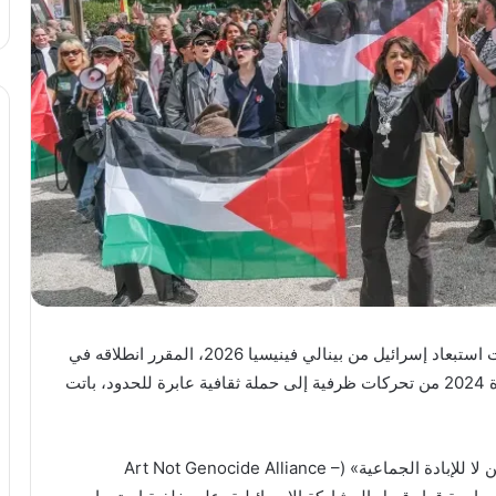
شهدت مطلع العام الجديد عودة مكثفة ومنظمة لدعوات استبعاد إسرائيل من بينالي فينيسيا 2026، المقرر انطلاقه في
9 مايو/أيار، بعدما تطورت الاحتجاجات التي رافقت دورة 2024 من تحركات ظرفية إلى حملة ثقافية عابرة للحدود، باتت
وقادت شبكات فنية وحقوقية، في مقدمتها تحالف «الفن لا للإبادة الجماعية» (Art Not Genocide Alliance –