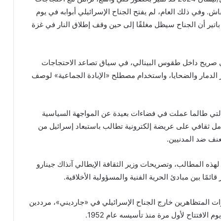
. وفي ذلك العام، لم يفتح الجناح الإسرائيلي أبوابه في يوم
 باتير أن الجناح سيظل مغلقًا إلى حين وقف إطلاق النار في غزة
ي صريح داخل طقوس البينالي، في سياق تصاعد الاحتجاجات
ر/تشرين الأول 2023، وانتشار صور الدمار والضحايا، واستخدام مصطلح «الإبادة الجماعية» لوصف
التي طالما عملت في فضاءات بعيدة عن المواجهة السياسية
من 12,500 فنان ومنسق وعامل ثقافي على عريضة إلكترونية تطالب باستبعاد إسرائيل من
لهذه المطالب، وتصريحات وزير الثقافة الإيطالي آنذاك جينارو
قائمًا بين مبادئ الحرية الفنية والمسؤولية الأخلاقية.
لي في أبريل/نيسان 2024، تجمع عشرات المتظاهرين خارج الجناح الإسرائيلي في «جارديني»، مرددين
لافتتاح لأول مرة منذ تأسيسه عام 1952.