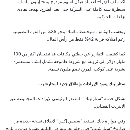
أكد ملف الإدراج اعتماد هيكل أسهم مزدوج يمنح إيلون ماسك
سيطرة شبه كاملة على الشركة حتى بعد الطرح، بهدف تفادي
نزاعات الحوكمة.
وبحسب الوثائق، سيحتفظ ماسك بنحو 85% من القوة التصويتية
رغم امتلاكه قرابة 42% فقط من رأس المال.
كما كشفت التقارير عن خطتي مكافآت قد تضيفان أكثر من 130
مليار دولار إلى ثروته، مع شروط طموحة تشمل إنشاء مستعمرة
بشرية على كوكب المريخ تضم مليون نسمة.
ستارلينك يقود الإيرادات وإطلاق جديد لستارشيب
تشكل خدمة “ستارلينك” المصدر الرئيسي لإيرادات المجموعة عبر
الإنترنت الفضائي.
وفي موازاة ذلك، تستعد “سبيس إكس” لإطلاق نسخة جديدة من
صاروخ “ستارشيب” في رحلة تجريبية هي الثانية عشرة ضمن برنامج