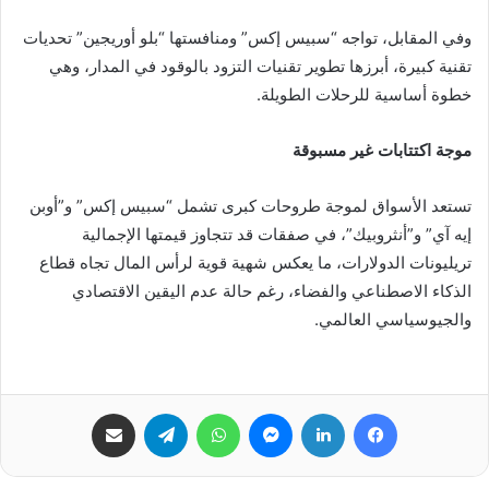
وفي المقابل، تواجه “سبيس إكس” ومنافستها “بلو أوريجين” تحديات
تقنية كبيرة، أبرزها تطوير تقنيات التزود بالوقود في المدار، وهي
خطوة أساسية للرحلات الطويلة.
موجة اكتتابات غير مسبوقة
تستعد الأسواق لموجة طروحات كبرى تشمل “سبيس إكس” و”أوبن
إيه آي” و”أنثروبيك”، في صفقات قد تتجاوز قيمتها الإجمالية
تريليونات الدولارات، ما يعكس شهية قوية لرأس المال تجاه قطاع
الذكاء الاصطناعي والفضاء، رغم حالة عدم اليقين الاقتصادي
والجيوسياسي العالمي.
فيسبوك
لينكدإن
ماسنجر
واتساب
تيلقرام
مشاركة عبر البريد