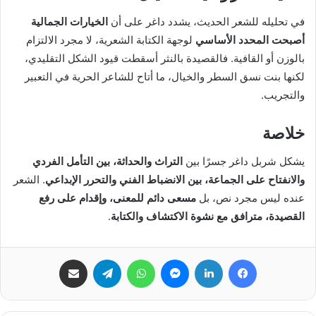
في تحليله للشعر الحديث، يشدد داغر على أن
الخيارات الجمالية
أصبحت المحدد الأساسي
لوجهة الكتابة الشعرية، لا مجرد الالتزام
بالوزن أو القافية. فالقصيدة بالنثر أسقطت قيود الشكل التقليدي،
لكنها بنت نسق السطر والخيال، ما أتاح للشاعر الحرية في التعبير
والتجريب.
خلاصة
يشكل شربل داغر جسرًا بين
التراث والحداثة، بين التأمل الفردي
والانفتاح على الجماعة، بين الانضباط الفني والتحرر الإبداعي
. الشعر
عنده ليس مجرد نص، بل
مسعى دائم للمعنى، وإقدام على رفع
القصيدة، مترافق مع نشوة الاكتشاف والكتابة
.
فيسبوك
لينكدإن
ماسنجر
واتساب
تيلقرام
مشاركة عبر البريد