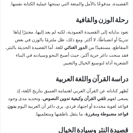
القصيدة، مدفوعًا بالأمل والمتعة التي تمنحها عملية الكتابة نفسها.
رحلة الوزن والقافية
تعود بداياته إلى القصيدة العمودية، لكنه لم يعد إليها، معتبرًا إياها
تدريبًا أو انضباطًا، لا أكثر. ومع ذلك، ظل ملتزمًا بالوزن في بعض
المقاطع، مستفيدًا من
الدور الغنائي
للغة. أما القصيدة الحديثة بالنثر،
فقد منحت داغر حرية أكبر، حيث أصبح النحو وسيادته في البناء
الشعرية أداة لتوسيع الخيال والتعبير.
دراسة القرآن واللغة العربية
تُظهر كتاباته عن القرآن العربي اهتمامه العميق بتاريخ اللغة، إذ
يسعى لفهم
تلقي القرآن وكيفية تدوين النصوص
، وتحديد مدى وجود
قواعد لغوية محددة أو اجتهاد فردي. يرى داغر أن العربية اليوم
بدون
قواعد مضبوطة ومقررة
، ما يثقل ناطقيها ومتعلميها.
قصيدة النثر وسيادة الخيال