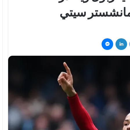
 مانشستر سيتي
فيسبوك
لينكدإن
ماسنجر