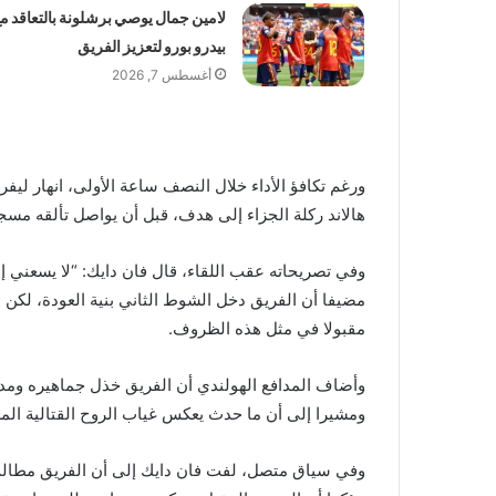
لامين جمال يوصي برشلونة بالتعاقد م
بيدرو بورو لتعزيز الفريق
أغسطس 7, 2026
ورغم تكافؤ الأداء خلال النصف ساعة الأولى، انهار ليفر
هالاند ركلة الجزاء إلى هدف، قبل أن يواصل تألقه مسجلا ث
وفي تصريحاته عقب اللقاء، قال فان دايك: “لا يسعني إل
مضيفا أن الفريق دخل الشوط الثاني بنية العودة، لكن
مقبولا في مثل هذه الظروف.
وأضاف المدافع الهولندي أن الفريق خذل جماهيره ومدرب
ومشيرا إلى أن ما حدث يعكس غياب الروح القتالية الم
وفي سياق متصل، لفت فان دايك إلى أن الفريق مطالب 