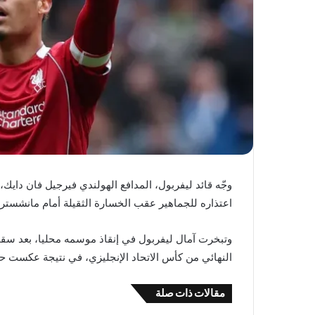
وجّه قائد ليفربول، المدافع الهولندي فيرجيل فان دايك، 
اعتذاره للجماهير عقب الخسارة الثقيلة أمام مانشستر 
وتبخرت آمال ليفربول في إنقاذ موسمه محليا، بعد سقو
النهائي من كأس الاتحاد الإنجليزي، في نتيجة عكست حج
مقالات ذات صلة