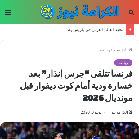
بحث
الق
عن
معهد العالم العربي في باريس يطلق المجلد الثاني من كتالوج لترجمة الفكر العربي إلى الفرنسية
الرئيسية
/
رياضة
رياضة
فرنسا تتلقى “جرس إنذار” بعد
خسارة ودية أمام كوت ديفوار قبل
مونديال 2026
الكرامة نيوز
يونيو 6, 2026