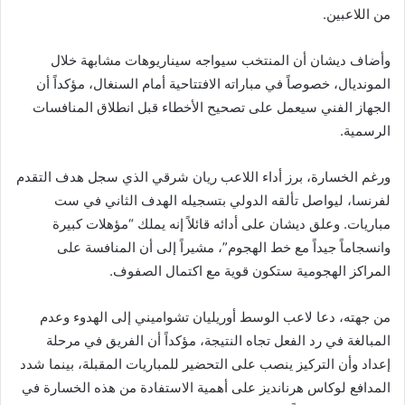
من اللاعبين.
وأضاف ديشان أن المنتخب سيواجه سيناريوهات مشابهة خلال
المونديال، خصوصاً في مباراته الافتتاحية أمام السنغال، مؤكداً أن
الجهاز الفني سيعمل على تصحيح الأخطاء قبل انطلاق المنافسات
الرسمية.
ورغم الخسارة، برز أداء اللاعب ريان شرقي الذي سجل هدف التقدم
لفرنسا، ليواصل تألقه الدولي بتسجيله الهدف الثاني في ست
مباريات. وعلق ديشان على أدائه قائلاً إنه يملك “مؤهلات كبيرة
وانسجاماً جيداً مع خط الهجوم”، مشيراً إلى أن المنافسة على
المراكز الهجومية ستكون قوية مع اكتمال الصفوف.
من جهته، دعا لاعب الوسط أوريليان تشواميني إلى الهدوء وعدم
المبالغة في رد الفعل تجاه النتيجة، مؤكداً أن الفريق في مرحلة
إعداد وأن التركيز ينصب على التحضير للمباريات المقبلة، بينما شدد
المدافع لوكاس هرنانديز على أهمية الاستفادة من هذه الخسارة في